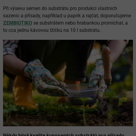
Při výsevu semen do substrátu pro produkci vlastních
sazenic a přísady, například u paprik a rajčat, doporučujeme
ZEMBIOTIKO
se substrátem nebo hrabankou promíchat, a
to cca jednu kávovou lžičku na 10 l substrátu.
Někdy bývá kvalita kupovaných substrátů pro přísadu