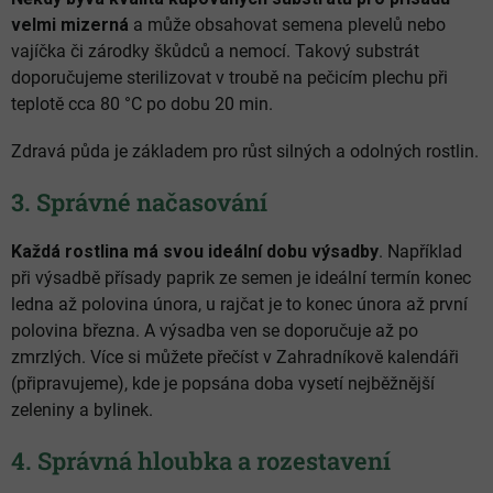
velmi mizerná
a může obsahovat semena plevelů nebo
vajíčka či zárodky škůdců a nemocí. Takový substrát
doporučujeme sterilizovat v troubě na pečicím plechu při
teplotě cca 80 °C po dobu 20 min.
Zdravá půda je základem pro růst silných a odolných rostlin.
3. Správné načasování
Každá rostlina má svou ideální dobu výsadby
. Například
při výsadbě přísady paprik ze semen je ideální termín konec
ledna až polovina února, u rajčat je to konec února až první
polovina března. A výsadba ven se doporučuje až po
zmrzlých. Více si můžete přečíst v Zahradníkově kalendáři
(připravujeme), kde je popsána doba vysetí nejběžnější
zeleniny a bylinek.
4. Správná hloubka a rozestavení