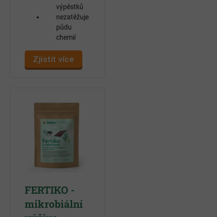
výpěstků
nezatěžuje
půdu
chemií
Zjistit více
FERTIKO -
mikrobiální