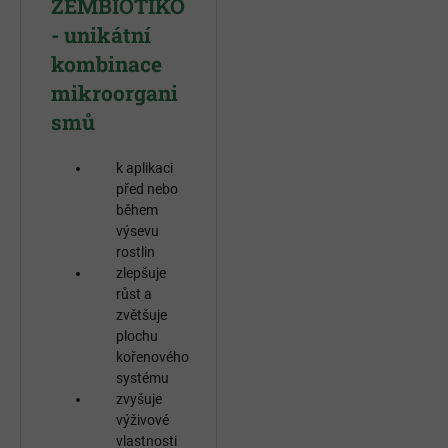
ZEMBIOTIKO
- unikátní
kombinace
mikroorgani
smů
k aplikaci
před nebo
během
výsevu
rostlin
zlepšuje
růst a
zvětšuje
plochu
kořenového
systému
zvyšuje
výživové
vlastnosti