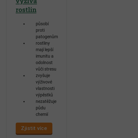
výživa
rostlin
působí
proti
patogenům
rostliny
mají lepší
imunitu a
odolnost
vůči stresu
zvyšuje
výživové
vlastnosti
výpěstků
nezatěžuje
půdu
chemií
Zjistit více