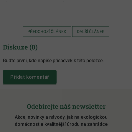
PŘEDCHOZÍ ČLÁNEK
DALŠÍ ČLÁNEK
Diskuze (0)
Buďte první, kdo napíše příspěvek k této položce.
Přidat komentář
Z
á
Odebírejte náš newsletter
p
Akce, novinky a návody, jak na ekologickou
a
domácnost a kvalitnější úrodu na zahrádce
t