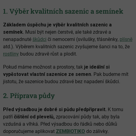
1. Výběr kvalitních sazenic a semínek
Základem úspěchu je výběr kvalitních sazenic a
semínek
. Musí být nejen čerstvé, ale také zdravé a
nenapadnuté
škůdci
či nemocemi (svilušky, třásněnky,
plísně
atd.). Výběrem kvalitních sazenic zvyšujeme šanci na to, že
rostliny
budou zdravě růst a plodit.
Pokud máme možnost a prostory, tak
je ideální si
vypěstovat vlastní sazenice ze semen
. Pak budeme mít
jistotu, že sazenice budou zdravé bez napadení škůdci.
2. Příprava půdy
Před výsadbou je dobré si půdu předpřipravit.
K tomu
patří
čištění od plevelů,
zpracování půdy tak, aby byla
vzdušná a vlhká. Před výsadbou do řádků nebo důlků
doporučujeme aplikovat
ZEMBIOTIKO
do zálivky.