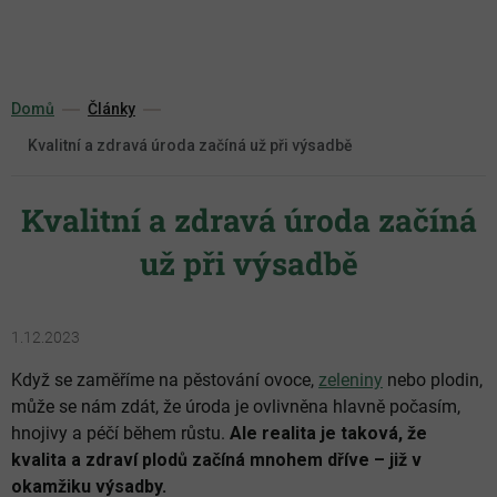
Přejít
na
obsah
Domů
Články
Kvalitní a zdravá úroda začíná už při výsadbě
Kvalitní a zdravá úroda začíná
už při výsadbě
1.12.2023
Když se zaměříme na pěstování ovoce,
zeleniny
nebo plodin,
může se nám zdát, že úroda je ovlivněna hlavně počasím,
hnojivy a péčí během růstu.
Ale realita je taková, že
kvalita a zdraví plodů začíná mnohem dříve – již v
okamžiku výsadby.