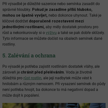
Při výsadbě je důležité sazenice nebo semínka zasadit do
správné hloubky.
Pokud je zasadíme příliš hluboko,
mohou se špatně vyvíjet,
nebo dokonce uhynout. Také je
klíčové dodržet
doporučené rozestavení mezi
jednotlivými rostlinami,
aby měly dostatek prostoru pro
růst a nekonkurovaly si o
výživu
a také se pak dobře sklízely.
Tyto informace se můžete dočíst na obalech semínek dané
rostliny.
5. Zalévání a ochrana
Po výsadě je potřeba zajistit rostlinám dostatek vláhy, ale
zároveň je
chránit před přeléváním
. Voda je životně
důležitá pro
růst rostlin
, ale její nadbytek může vést k
hnilobám a různým nemocem. Při vysazení semínek do půdy
není potřeba hnojit, ba dokonce to má negativní dopad a
může dojít k popálení.