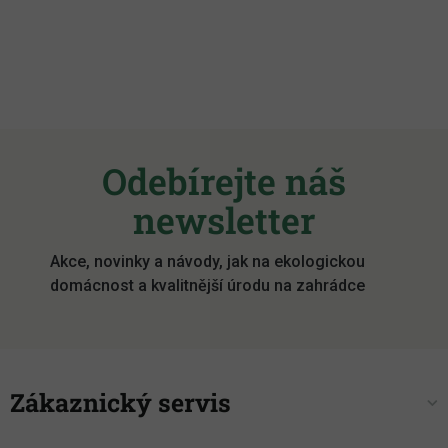
Z
á
Odebírejte náš
p
a
newsletter
t
í
Akce, novinky a návody, jak na ekologickou
domácnost a kvalitnější úrodu na zahrádce
Zákaznický servis