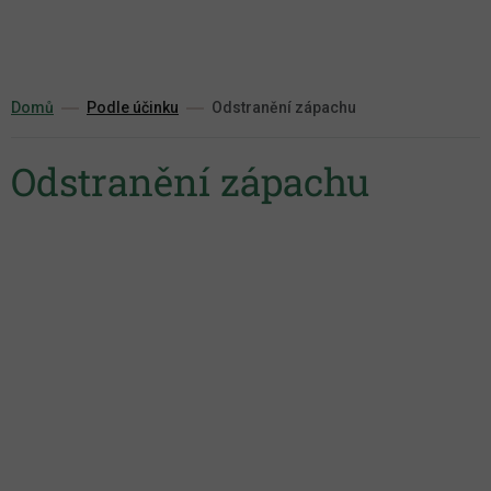
Přejít
na
obsah
Domů
Podle účinku
Odstranění zápachu