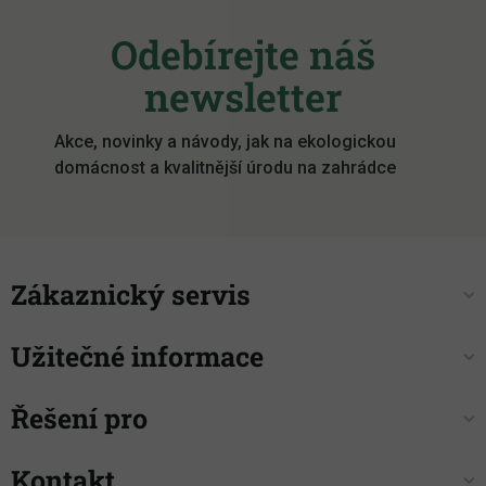
Z
á
Odebírejte náš
p
a
newsletter
t
í
Akce, novinky a návody, jak na ekologickou
domácnost a kvalitnější úrodu na zahrádce
Zákaznický servis
Užitečné informace
Řešení pro
Kontakt