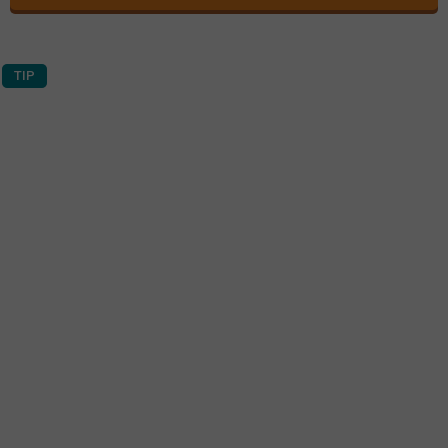
TIP
Průměrné