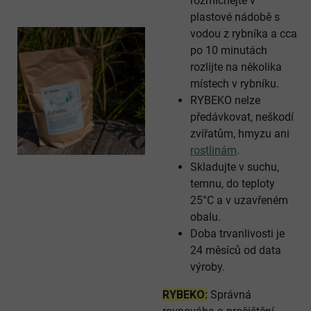
rozmíchejte v
plastové nádobě s
vodou z rybníka a cca
po 10 minutách
rozlijte na několika
místech v rybníku.
RYBEKO nelze
předávkovat, neškodí
zvířatům, hmyzu ani
rostlinám
.
Skladujte v suchu,
temnu, do teploty
25°C a v uzavřeném
obalu.
Doba trvanlivosti je
24 měsíců od data
výroby.
RYBEKO:
Správná