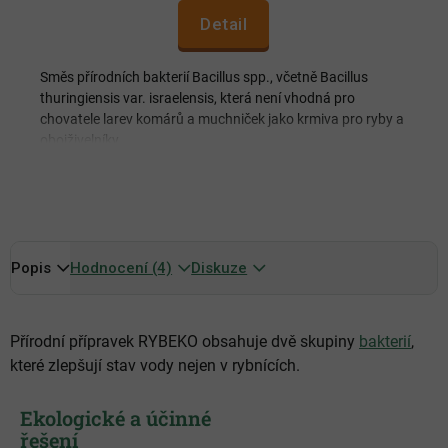
Detail
Směs přírodních bakterií Bacillus spp., včetně Bacillus
thuringiensis var. israelensis, která není vhodná pro
chovatele larev komárů a muchniček jako krmiva pro ryby a
obojživelníky.
Čistě přírodní řešení
Ekologický přípravek, ale pozor na komáry
Bezpečný nejen pro lidi, ale také zvířata, ptáky a včely
Ve vodě se dá bez problémů koupat
Popis
Voda se dá použít na zalévání rostlin
Hodnocení (4)
Diskuze
Přírodní přípravek RYBEKO obsahuje dvě skupiny
bakterií
,
které zlepšují stav vody nejen v rybnících.
Ekologické a účinné
řešení