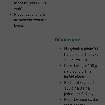
množství kyslíku ve
vodě.
Předchází úhynům
následkem vodního
květu.
Dávkování:
Na rybník o ploše 0,1
ha aplikujte 1. dávku
200 g RYBEKO.
Poté dávkujte 100 g
na plochu 0,1 ha
každý týden.
Po 5. aplikaci stačí
100 g na 0,1 ha
jednou za 3 týdny.
Požadovanou dávku