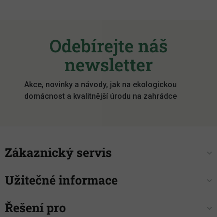
Z
á
Odebírejte náš
p
a
newsletter
t
í
Akce, novinky a návody, jak na ekologickou
domácnost a kvalitnější úrodu na zahrádce
Zákaznický servis
Užitečné informace
Řešení pro