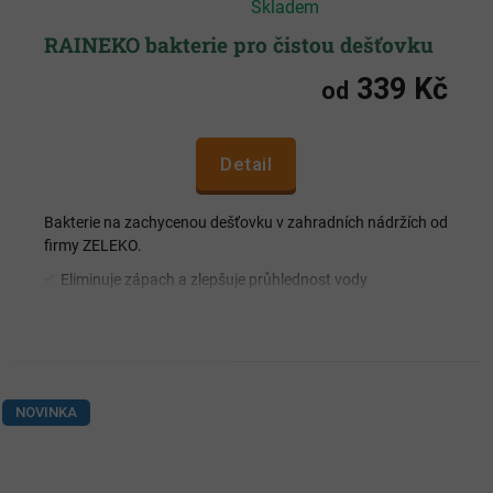
Skladem
hodnocení
produktu
je
RAINEKO bakterie pro čistou dešťovku
4,9
z
339 Kč
5
od
hvězdiček.
Detail
Bakterie na zachycenou dešťovku v zahradních nádržích od
firmy ZELEKO.
Eliminuje zápach a zlepšuje průhlednost vody
Pomáhá rozkládat listy, květy, pyl a nečistoty spláchlé ze
střech
Zabraňuje zahnívání vody
Redukuje tvorbu usazenin a zanášení nádrží
Obsažené mikroorganismy pozitivně působí na rostliny
NOVINKA
Ošetřená zálivka zlepšuje půdní prostředí a vitalitu rostlin
Ekologický výrobek bezpečný pro lidi, zvířata, ptáky a
hmyz