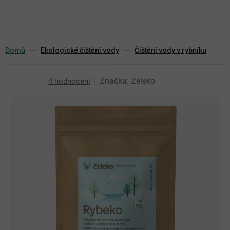
Přejít
na
obsah
Domů
Ekologické čištění vody
Čištění vody v rybníku
Průměrné
Značka:
Zeleko
4 hodnocení
hodnocení
produktu
je
5,0
z
5
hvězdiček.