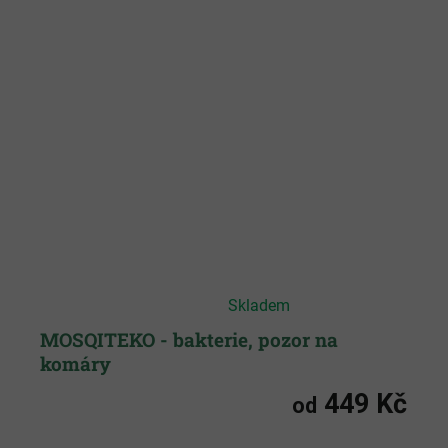
Průměrné
Skladem
hodnocení
produktu
je
MOSQITEKO - bakterie, pozor na
4,9
komáry
z
5
hvězdiček.
449 Kč
od