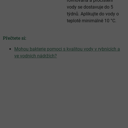
rovnováha a pročištění
vody se dostavuje do 5
týdnů. Aplikujte do vody o
teplotě minimálně 10 °C.
Přečtete si:
Mohou bakterie pomoci s kvalitou vody v rybnících a
ve vodních nádržích?
5,0
Průměrné
hodnocení
4 hodnocení
produktu
je
5,0
z