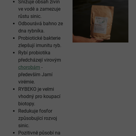
Snižuje obsah živin
ve vodě a zamezuje
růstu sinic.
Odbourává bahno ze
dna rybníka.
Probiotické bakterie
zlepšují imunitu ryb.
Rybí probiotika
předcházejí virovým
chorobám
-
především Jarní
virémie.
RYBEKO je velmi
vhodný pro koupací
biotopy.
Redukuje fosfor
způsobující rozvoj
sinic.
Pozitivně působí na