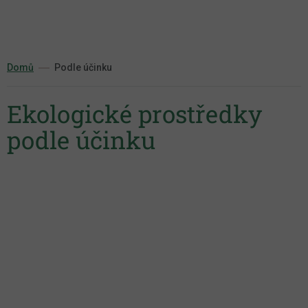
Přejít
na
obsah
Domů
Podle účinku