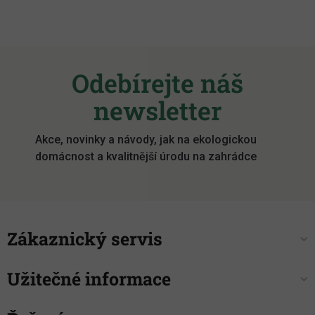
Z
á
Odebírejte náš
p
a
newsletter
t
í
Akce, novinky a návody, jak na ekologickou
domácnost a kvalitnější úrodu na zahrádce
Zákaznický servis
Užitečné informace