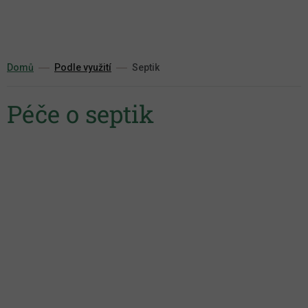
Přejít
na
obsah
Domů
Podle využití
Septik