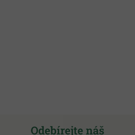
Z
á
Odebírejte náš
p