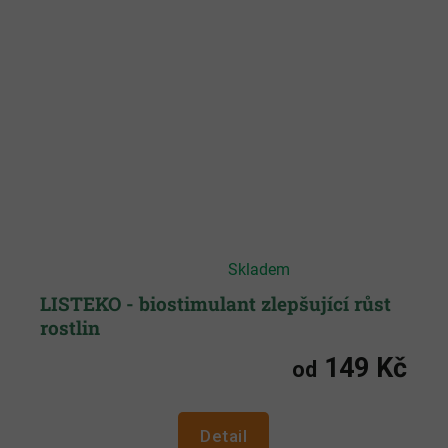
Průměrné
Skladem
hodnocení
produktu
je
LISTEKO - biostimulant zlepšující růst
5,0
rostlin
z
5
hvězdiček.
149 Kč
od
Detail