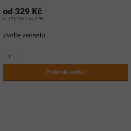
od
329 Kč
od
271,90 Kč
bez DPH
Měrná
Zvolte variantu
cena:
Přidat do košíku