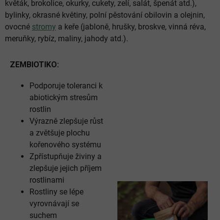
květák, brokolice, okurky, cukety, zelí, salát, špenát atd.),
bylinky, okrasné květiny, polní pěstování obilovin a olejnin,
ovocné
stromy
a keře (jabloně, hrušky, broskve, vinná réva,
meruňky, rybíz, maliny, jahody atd.).
ZEMBIOTIKO:
Podporuje toleranci k
abiotickým stresům
rostlin
Výrazně zlepšuje růst
a zvětšuje plochu
kořenového systému
Zpřístupňuje živiny a
zlepšuje jejich příjem
rostlinami
Rostliny se lépe
vyrovnávají se
suchem