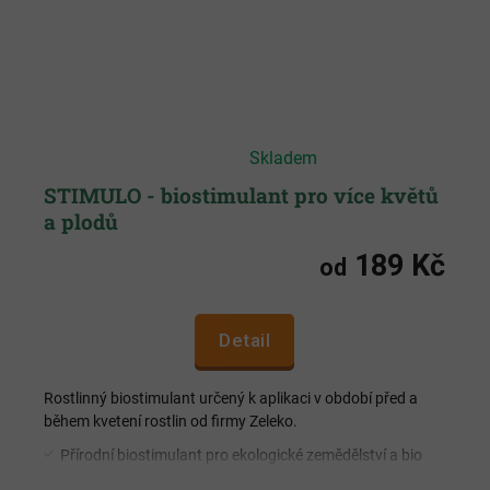
Průměrné
Skladem
hodnocení
produktu
je
STIMULO - biostimulant pro více květů
4,3
a plodů
z
5
hvězdiček.
189 Kč
od
Detail
Rostlinný biostimulant určený k aplikaci v období před a
během kvetení rostlin od firmy Zeleko.
Přírodní biostimulant pro ekologické zemědělství a bio
produkci