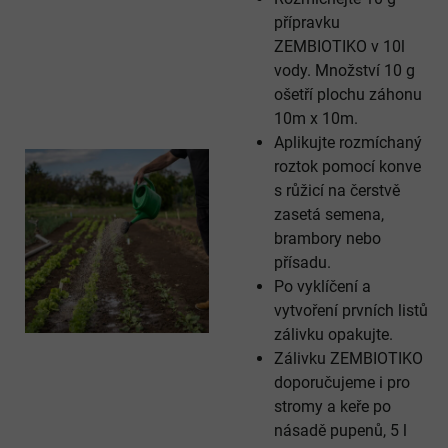
přípravku
ZEMBIOTIKO v 10l
vody. Množství 10 g
ošetří plochu záhonu
10m x 10m.
Aplikujte rozmíchaný
roztok pomocí konve
s růžicí na čerstvě
zasetá semena,
brambory nebo
přísadu.
Po vyklíčení a
vytvoření prvních listů
zálivku opakujte.
Zálivku ZEMBIOTIKO
doporučujeme i pro
stromy a keře po
násadě pupenů, 5 l