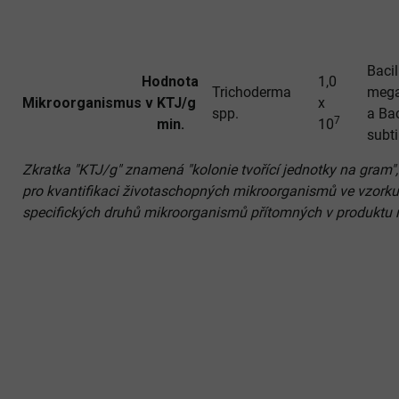
Bacil
Hodnota
1,0
Trichoderma
mega
Mikroorganismus
v KTJ/g
x
spp.
a Bac
7
min.
10
subti
Zkratka "KTJ/g" znamená "kolonie tvořící jednotky na gram", 
pro kvantifikaci životaschopných mikroorganismů ve vzork
specifických druhů mikroorganismů přítomných v produktu 