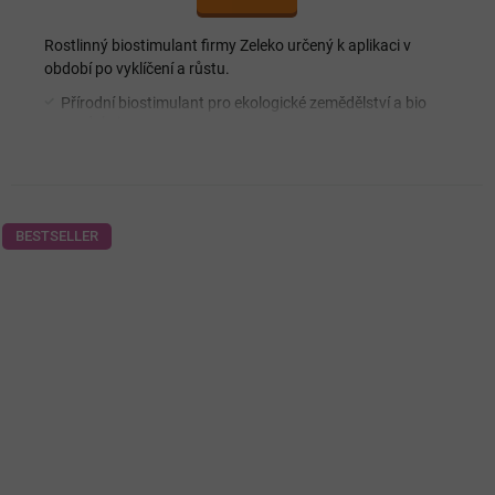
Rostlinný biostimulant firmy Zeleko určený k aplikaci v
období po vyklíčení a růstu.
Přírodní biostimulant pro ekologické zemědělství a bio
produkci
Podporuje tvorbu růstu nových listů
Velmi vhodné pro listovou zeleninu
Zvyšuje organoleptické a výživové vlastnosti zeleniny
Pomáhá regenerovat rostliny například po krupobití
BESTSELLER
Ekologický výrobek