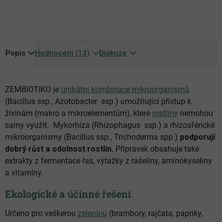
Iniciuje a podporuje kvetení a snižuje opadávání květů
Lepší tvorba květů, plodů a zvýšení výnosnosti
Zvyšuje organoleptické a výživové vlastnosti výpěstků
Lepší vybarvení a stálost květů u okrasných květin
Popis
Ekologický výrobek
Hodnocení (13)
Diskuze
ZEMBIOTIKO je
unikátní kombinace mikroorganismů
(Bacillus ssp., Azotobacter ssp.) umožňující přístup k
živinám (makro a mikroelementům), které
rostliny
nemohou
samy využít. Mykorhiza (Rhizophagus ssp.) a rhizosférické
mikroorganismy (Bacillus ssp., Trichoderma spp.)
podporují
dobrý růst a odolnost rostlin.
Přípravek obsahuje také
extrakty z fermentace řas, výtažky z rašeliny, aminokyseliny
a vitamíny.
Ekologické a účinné řešení
Určeno pro veškerou
zeleninu
(brambory, rajčata, papriky,