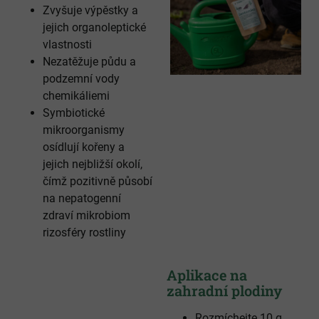
Zvyšuje výpěstky a
jejich organoleptické
vlastnosti
Nezatěžuje půdu a
podzemní vody
chemikáliemi
Symbiotické
mikroorganismy
osídlují kořeny a
jejich nejbližší okolí,
čímž pozitivně působí
na nepatogenní
zdraví mikrobiom
rizosféry rostliny
Aplikace na
zahradní plodiny
Rozmíchejte 10 g