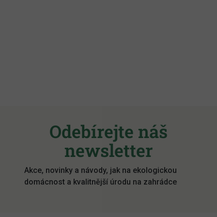
Z
á
Odebírejte náš
p
a
newsletter
t
í
Akce, novinky a návody, jak na ekologickou
domácnost a kvalitnější úrodu na zahrádce