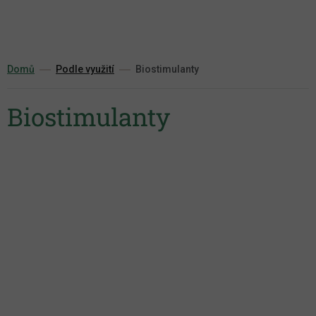
Přejít
na
obsah
Domů
Podle využití
Biostimulanty