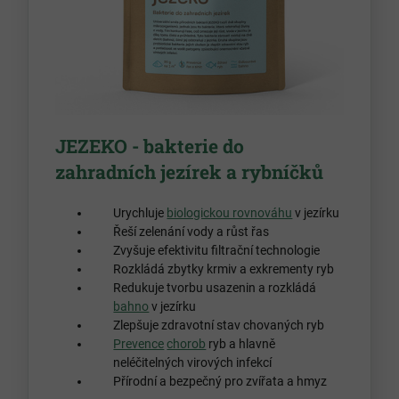
JEZEKO - bakterie do
zahradních jezírek a rybníčků
Urychluje
biologickou rovnováhu
v jezírku
Řeší zelenání vody a růst řas
Zvyšuje efektivitu filtrační technologie
Rozkládá zbytky krmiv a exkrementy ryb
Redukuje tvorbu usazenin a rozkládá
bahno
v jezírku
Zlepšuje zdravotní stav chovaných ryb
Prevence
chorob
ryb a hlavně
neléčitelných virových infekcí
Přírodní a bezpečný pro zvířata a hmyz