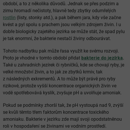
období, a to z několika důvodů. Jednak se přes podzim a
zimu hromadí nečistoty, hlavně tedy zbytky odumřelých
rostlin
(listy, stonky atd.), a pak během jara, kdy vše začne
kvést a pyl spolu s prachem jsou velkým zdrojem živin. I u
dobře biologicky zajetého jezírka se může stát, že spad pylu
je tak enormní, že bakterie nestačí živiny odbourávat.
Tohoto nadbytku pak může řasa využít ke svému rozvoji.
Proto je vhodné v tomto období přidat
bakterie do jezírka
.
Také u zahradních jezírek či rybníčků, kde se chovají ryby, je
velké množství živin, a to jak ze zbytků krmiv, tak
z následných exkrementů. A to může být právě pro ryby
rizikové, protože vyšší koncentrace organických živin ve
vodě spotřebovává kyslík, zvyšuje pH a uvolňuje amoniak.
Pokud se podmínky zhorší tak, že pH vystoupá nad 9, zvýší
se kvůli těmto třem faktorům koncentrace toxického
amoniaku. Bakterie v jezírku zde mají svoji opodstatněnou
roli v hospodaření se živinami ve vodním prostředí.