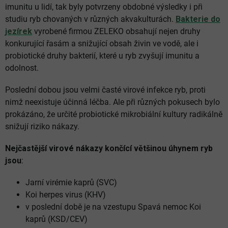
imunitu u lidí, tak byly potvrzeny obdobné výsledky i při
studiu ryb chovaných v různých akvakulturách.
Bakterie do
jezírek
vyrobené firmou ZELEKO obsahují nejen druhy
konkurující řasám a snižující obsah živin ve vodě, ale i
probiotické druhy bakterií, které u ryb zvyšují imunitu a
odolnost.
Poslední dobou jsou velmi časté virové infekce ryb, proti
nimž neexistuje účinná léčba. Ale při různých pokusech bylo
prokázáno, že určité probiotické mikrobiální kultury radikálně
snižují riziko nákazy.
Nejčastější virové nákazy končící většinou úhynem ryb
jsou
:
Jarní virémie kaprů (SVC)
Koi herpes virus (KHV)
v poslední době je na vzestupu Spavá nemoc Koi
kaprů (KSD/CEV)