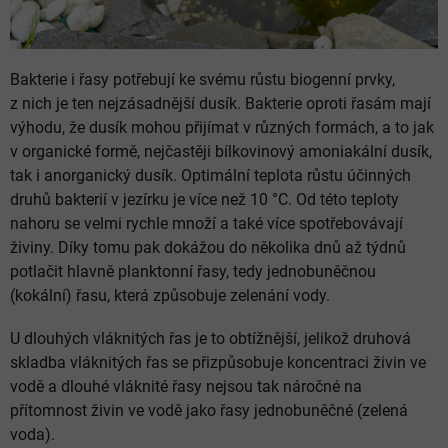
Bakterie i řasy potřebují ke svému růstu biogenní prvky,
z nich je ten nejzásadnější dusík. Bakterie oproti řasám mají
výhodu, že dusík mohou přijímat v různých formách, a to jak
v organické formě, nejčastěji bílkovinový amoniakální dusík,
tak i anorganický dusík. Optimální teplota růstu účinných
druhů bakterií v jezírku je více než 10 °C. Od této teploty
nahoru se velmi rychle množí a také více spotřebovávají
živiny. Díky tomu pak dokážou do několika dnů až týdnů
potlačit hlavně planktonní řasy, tedy jednobuněčnou
(kokální) řasu, která způsobuje zelenání vody.
U dlouhých vláknitých řas je to obtížnější, jelikož druhová
skladba vláknitých řas se přizpůsobuje koncentraci živin ve
vodě a dlouhé vláknité řasy nejsou tak náročné na
přítomnost živin ve vodě jako řasy jednobuněčné (zelená
voda).