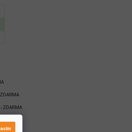
MA
ZDARMA
ny - ZDARMA
lasím