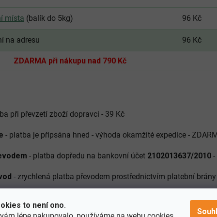
í místa
(balík do 5kg)
96 Kč
ní na adresu
96 Kč
ZDARMA při nákupu nad 790 Kč
tba při převzetí zboží dopravci - 3
9 Kč
e
- platba je připsána hned - výhoda okamžité expedice -
ZDAR
evodem
-
platba dopředu na bankovní účet
2102013637/2010
-
evod
- zrychlená platba převodem prostřednictvím platební brá
okies to není ono
.
Souh
 vám lépe nakupovalo, používáme na webu
cookies
.