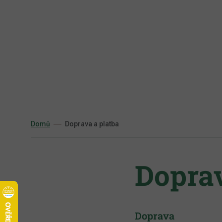
Přejít
na
obsah
Domů
Doprava a platba
Doprav
Doprava