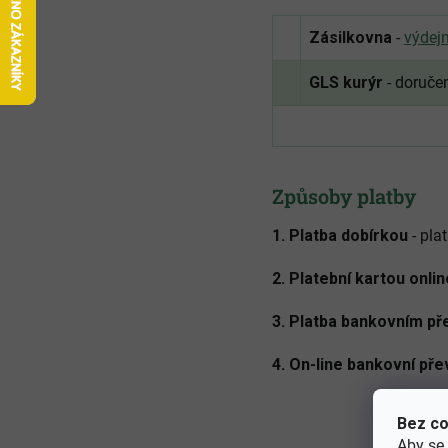
Zásilkovna
-
výdejn
GLS kurýr
- doruče
Způsoby platby
1. Platba d
obírkou
- pla
2. Platební kartou onlin
3. Platba bankovním př
4. On-line bankovní př
Bez co
Aby se