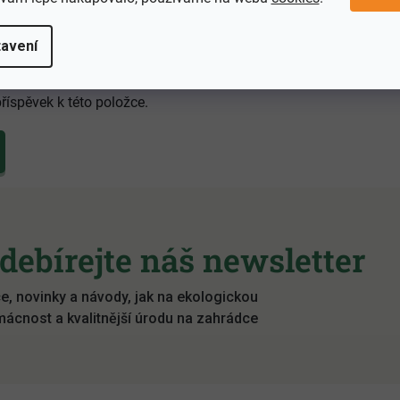
avení
říspěvek k této položce.
debírejte náš newsletter
e, novinky a návody, jak na ekologickou
ácnost a kvalitnější úrodu na zahrádce