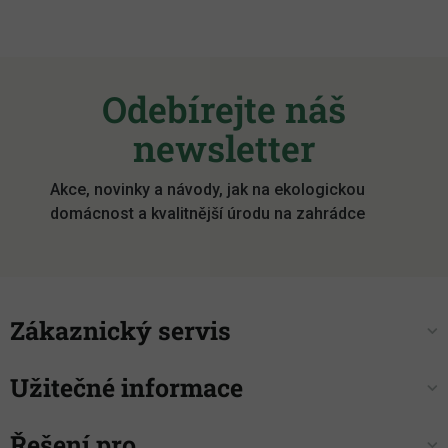
Z
á
Odebírejte náš
p
a
newsletter
t
í
Akce, novinky a návody, jak na ekologickou
domácnost a kvalitnější úrodu na zahrádce
Zákaznický servis
Užitečné informace
Řešení pro