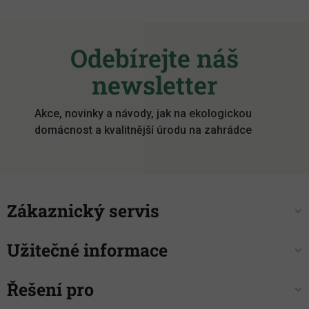
Z
á
Odebírejte náš
p
a
newsletter
t
í
Akce, novinky a návody, jak na ekologickou
domácnost a kvalitnější úrodu na zahrádce
Zákaznický servis
Užitečné informace
Řešení pro