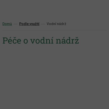
Přejít
na
obsah
Domů
Podle využití
Vodní nádrž