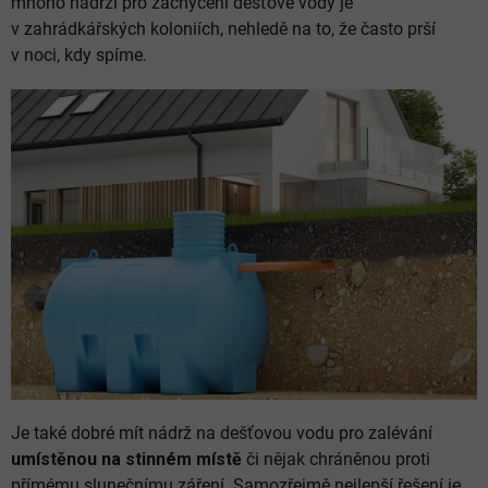
mnoho nádrží pro zachycení dešťové vody je
v zahrádkářských koloniích, nehledě na to, že často prší
v noci, kdy spíme.
Je také dobré mít nádrž na dešťovou vodu pro zalévání
umístěnou na stinném místě
či nějak chráněnou proti
přímému slunečnímu záření. Samozřejmě nejlepší řešení je