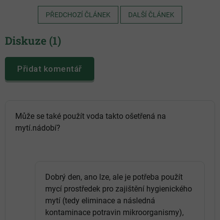
PŘEDCHOZÍ ČLÁNEK
DALŠÍ ČLÁNEK
Diskuze (1)
Přidat komentář
V
ý
p
i
Může se také použít voda takto ošetřená na
s
mytí.nádobí?
d
i
s
k
u
z
Dobrý den, ano lze, ale je potřeba použít
í
mycí prostředek pro zajištění hygienického
mytí (tedy eliminace a následná
kontaminace potravin mikroorganismy),