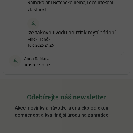
Raineko ani Reteneko nemají desinfekční
vlastnost.
lze takovou vodu použít k mytí nádobí
Mirek Hanák
10.6.2026 21:26
Anna Račkova
10.6.2026 20:16
Z
á
Odebírejte náš newsletter
p
Akce, novinky a návody, jak na ekologickou
a
domácnost a kvalitnější úrodu na zahrádce
t
í