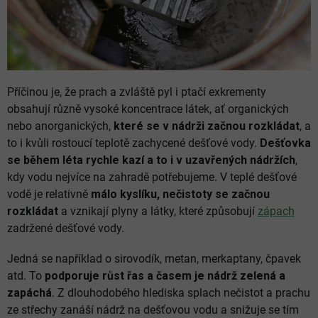
Příčinou je, že prach a zvláště pyl i ptačí exkrementy
obsahují různě vysoké koncentrace látek, ať organických
nebo anorganických,
které se v nádrži začnou rozkládat
, a
to i kvůli rostoucí teplotě zachycené dešťové vody.
Dešťovka
se během léta rychle kazí a to i v uzavřených nádržích
,
kdy vodu nejvíce na zahradě potřebujeme. V teplé dešťové
vodě je relativně
málo kyslíku, nečistoty se začnou
rozkládat
a vznikají plyny a látky, které způsobují
zápach
zadržené dešťové vody.
Jedná se například o sirovodík, metan, merkaptany, čpavek
atd. To
podporuje růst řas a časem je nádrž zelená a
zapáchá
. Z dlouhodobého hlediska splach nečistot a prachu
ze střechy zanáší nádrž na dešťovou vodu a snižuje se tím