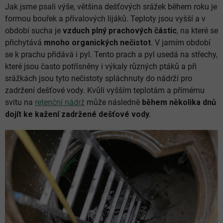
Jak jsme psali výše, většina dešťových srážek během roku je
formou bouřek a přívalových lijáků. Teploty jsou vyšší a v
období sucha je
vzduch plný prachových částic
, na které se
přichytává
mnoho organických nečistot
. V jarním období
se k prachu přidává i pyl. Tento prach a pyl usedá na střechy,
které jsou často potřísněny i výkaly různých ptáků a při
srážkách jsou tyto nečistoty spláchnuty do nádrží pro
zadržení dešťové vody. Kvůli vyšším teplotám a přímému
svitu na
retenční nádrž
může následně
během několika dnů
dojít ke kažení zadržené dešťové vody.