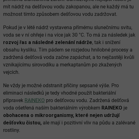
mít nádrž na dešťovou vodu zakopanou, ale ne každý má tu
možnost tímto způsobem dešťovou vodu zadržovat.
Pokud je v létě nádrž vystavena přímému slunečnímu svitu,
voda se v ní ohřeje i na více jak 30 °C. To má za následek jak
rozvoj řas a následné zelenání nádrže
, tak i snížení
obsahu kyslíku. Tím pádem se rozjedou hnilobné procesy a
zadržená dešťová voda začne zapáchat, a to nejčastěji kvůli
vznikajícímu sirovodíku a merkaptanům po zkažených
vejcích.
Ne vždy je možné odstranit příčiny sepsané výše. Pro
eliminaci následků je tedy vhodné použít bakteriální
přípravek
RAINEKO
pro dešťovou vodu. Zadržená dešťová
voda ošetřená naším bakteriálním výrobkem
RAINEKO
je
obohacena o mikroorganismy, které nejen udržují
dešťovku čistou,
ale mají i pozitivní vliv na půdu a zalévané
rostliny.