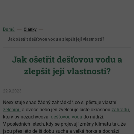
Přejít
na
obsah
Domů
Články
Jak ošetřit dešťovou vodu a zlepšit její vlastnosti?
Jak ošetřit dešťovou vodu a
zlepšit její vlastnosti?
22.9.2023
Neexistuje snad žádný zahrádkář, co si pěstuje vlastní
zeleninu
a ovoce nebo jen zvelebuje čistě okrasnou
zahradu
,
který by nezachycoval
dešťovou vodu
do nádrží.
V posledních letech, kdy se projevují změny klimatu tak, že
jsou přes léto delší dobu sucha a velká horka a dochází