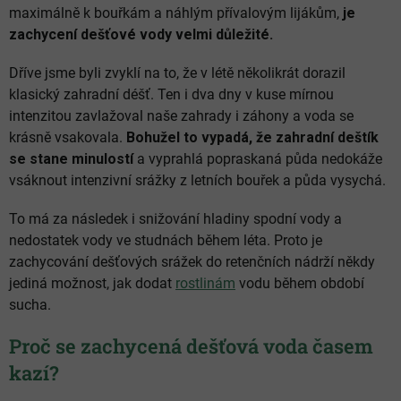
maximálně k bouřkám a náhlým přívalovým lijákům,
je
zachycení dešťové vody velmi důležité.
Dříve jsme byli zvyklí na to, že v létě několikrát dorazil
klasický zahradní déšť. Ten i dva dny v kuse mírnou
intenzitou zavlažoval naše zahrady i záhony a voda se
krásně vsakovala.
Bohužel to vypadá, že zahradní deštík
se stane minulostí
a vyprahlá popraskaná půda nedokáže
vsáknout intenzivní srážky z letních bouřek a půda vysychá.
To má za následek i snižování hladiny spodní vody a
nedostatek vody ve studnách během léta. Proto je
zachycování dešťových srážek do retenčních nádrží někdy
jediná možnost, jak dodat
rostlinám
vodu během období
sucha.
Proč se zachycená dešťová voda časem
kazí?