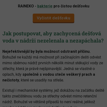
RAINEKO -
bakterie
pro čistou dešťovku
Vyčistit dešťovku
Jak postupovat, aby zachycená dešťová
voda v nádrži nezelenala a nezapáchala?
Nejefektivnější by byla možnost odstranit příčinu.
Bohužel ne každý má možnost při začínajícím dešti odvést
mimo sběrnou nádrž prvních několik minut stékající vody ze
střechy, která je právě nejšpinavější. Jedná se vlastně o
oplach, kdy
společně s vodou steče veškerý prach a
nečistoty
, které se usadily na střeše.
Existují i mechanické systémy, jež dokážou na začátku deště
takto znečištěnou vodu ze střechy odvést mimo retenční
nádrž. Bohužel ve většině případů to není reálné, jelikož