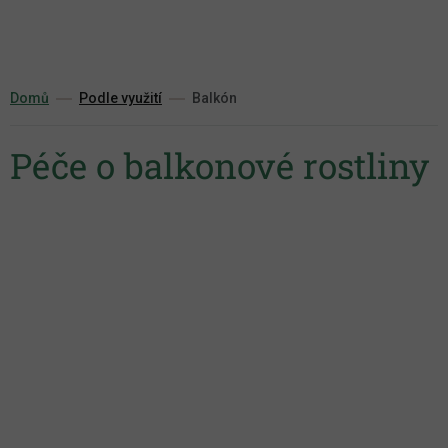
Přejít
na
obsah
Domů
Podle využití
Balkón