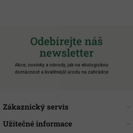
Z
á
Odebírejte náš
p
a
newsletter
t
í
Akce, novinky a návody, jak na ekologickou
domácnost a kvalitnější úrodu na zahrádce
Zákaznický servis
Užitečné informace