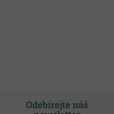
Z
á
Odebírejte náš
p
a