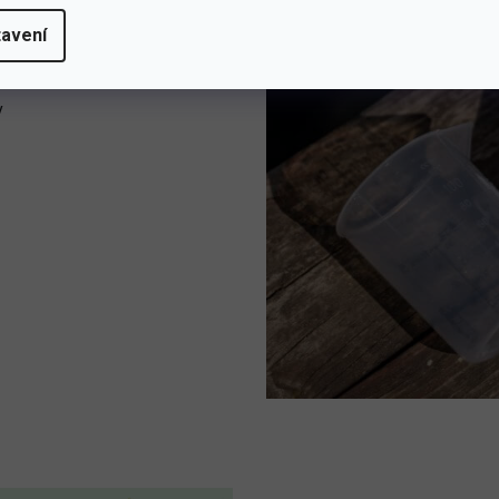
dopad na
rostliny
a půdu.
avení
v