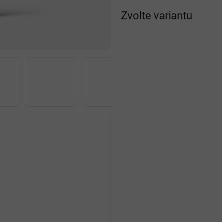
Měrná
Zvolte variantu
cena: