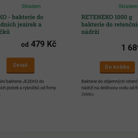
Průměrné
Průměrné
Skladem
Skladem
hodnocení
hodnocení
produktu
produktu
je
je
O - bakterie do
RETENEKO 1000 g
4,7
4,8
dních jezírek a
bakterie do retenčn
z
z
5
5
íčků
nádrží
hvězdiček.
hvězdiček.
479 Kč
od
1 68
Detail
Do košíku
ální bakterie JEZEKO do
Bakterie do objemných retenč
ch jezírek a rybníčků od firmy
nádrží na dešťovou vodu od f
.
Zeleko.
luje biologickou rovnováhu v
Eliminuje zápach a zlepšuje
u
průhlednost vody
uje zelenání vody a růstu řas
Pomáhá rozkládat listy, květ
nečistoty spláchlé ze střec
ivňuje filtraci
Zabraňuje zahnívání vody
ádá zbytky krmiv, exkrementy
 bahno
Redukuje tvorbu usazenin 