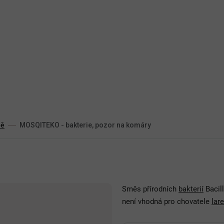
dě
MOSQITEKO - bakterie, pozor na komáry
Směs přírodních
bakterií
Bacill
není vhodná pro chovatele
lar