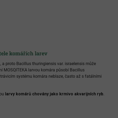
ele komářích larev
, a proto Bacillus thuringiensis var. israelensis může
ření MOSQITEKA larvou komára působí Bacillus
 v trávicím systému komára neblaze, často až s fatálními
sou
larvy komárů chovány jako krmivo akvarijních ryb
.