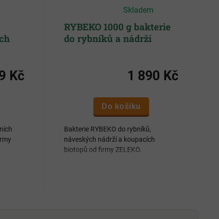
Průměrné
Skladem
hodnocení
produktu
je
RYBEKO 1000 g bakterie
5,0
ích
do rybníků a nádrží
z
5
hvězdiček.
9 Kč
1 890 Kč
Do košíku
ních
Bakterie RYBEKO do rybníků,
irmy
náveských nádrží a koupacích
biotopů od firmy ZELEKO.
Vytváří ve vodě biologickou
rovnováhu
y, pyl a
Snižuje tvorbu sinic
h
Odstraňuje vrstvu bahna
Pozitivně působí na zdraví rybí
a