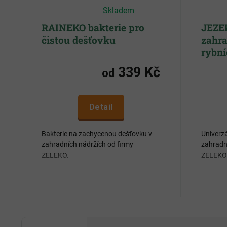
Průměrné
Skladem
hodnocení
produktu
je
RAINEKO bakterie pro
JEZEK
4,9
čistou dešťovku
zahra
z
5
rybn
hvězdiček.
339 Kč
od
Detail
Bakterie na zachycenou dešťovku v
Univerz
zahradních nádržích od firmy
zahradní
ZELEKO.
ZELEKO
Eliminuje zápach a zlepšuje
Urych
průhlednost vody
jezírk
Pomáhá rozkládat listy, květy, pyl a
Zamez
nečistoty spláchlé ze střech
Zefekt
Zabraňuje zahnívání vody
Rozkl
Redukuje tvorbu usazenin a
ryb a