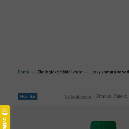
Přejít
na
obsah
Domů
Ekologické čištění vody
Larvy komárů ve vo
Průměrné
Značka:
Zeleko
28 hodnocení
Novinka
hodnocení
produktu
je
4,9
z
5
hvězdiček.