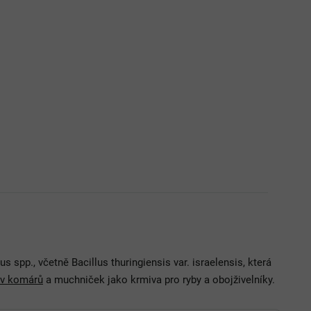
us spp., včetně Bacillus thuringiensis var. israelensis, která
ev komárů
a muchniček jako krmiva pro ryby a obojživelníky.