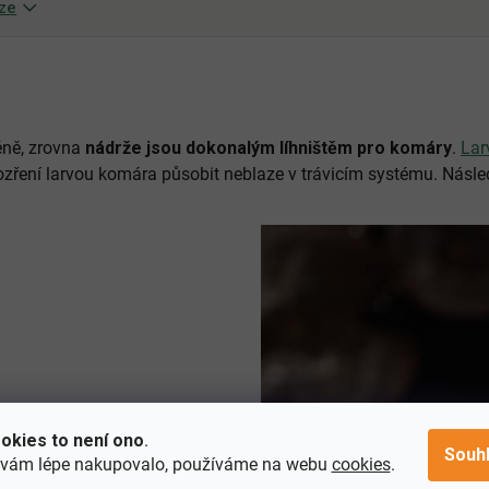
ze
zanášení nádrží
je tvorbu usazenin
Ekologický výrobek bezpeč
ťuje prevenci proti chorobám
lidi, zvířata, ptáky a hmyz
především neléčitelných
ých infekcí)
uje zdraví ryb
gický výrobek bezpečný pro
éně, zrovna
nádrže jsou dokonalým líhništěm pro komáry
.
Lar
ta a hmyz
pozření larvou komára působit neblaze v trávicím systému. Násled
okies to není ono
.
Souh
 vám lépe nakupovalo, používáme na webu
cookies
.