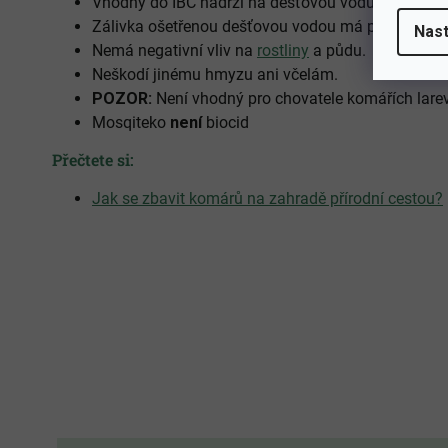
Vhodný do IBC nádrží na dešťovou vodu.
Zálivka ošetřenou dešťovou vodou má pozitivní 
Nast
Nemá negativní vliv na
rostliny
a půdu.
Neškodí jinému hmyzu ani včelám.
POZOR:
Není vhodný pro chovatele komářích lare
Mosqiteko
není
biocid
Přečtete si:
Jak se zbavit komárů na zahradě přírodní cestou?