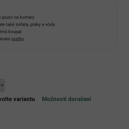
le pozor na komáry
ale také zvířata, ptáky a včely
lémů koupat
lévání
rostlin
volte variantu
Možnosti doručení