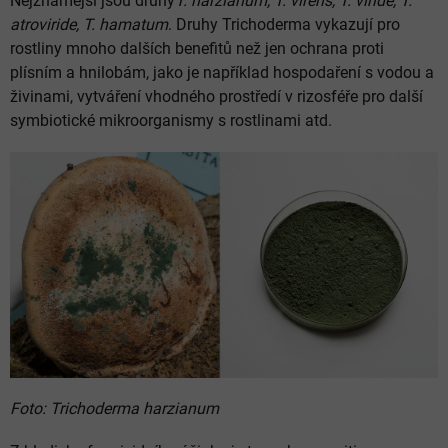
Nejznámější jsou druhy
T. harzianum, T. virens, T. viride, T.
atroviride, T. hamatum
. Druhy Trichoderma vykazují pro
rostliny mnoho dalších benefitů než jen ochrana proti
plísním a hnilobám, jako je například hospodaření s vodou a
živinami, vytváření vhodného prostředí v rizosféře pro další
symbiotické mikroorganismy s rostlinami atd.
Foto:
Trichoderma harzianum