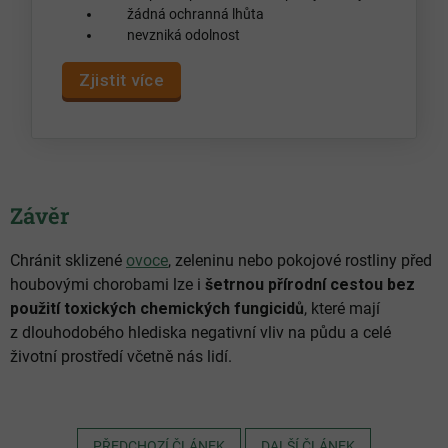
žádná ochranná lhůta
nevzniká odolnost
Zjistit více
Závěr
Chránit sklizené
ovoce
, zeleninu nebo pokojové rostliny před
houbovými chorobami lze i
šetrnou přírodní cestou bez
použití toxických chemických fungicidů
, které mají
z dlouhodobého hlediska negativní vliv na půdu a celé
životní prostředí včetně nás lidí.
PŘEDCHOZÍ ČLÁNEK
DALŠÍ ČLÁNEK