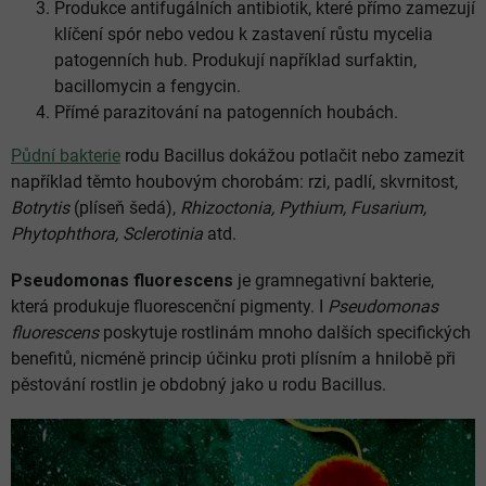
Produkce antifugálních antibiotik, které přímo zamezují
klíčení spór nebo vedou k zastavení růstu mycelia
patogenních hub. Produkují například surfaktin,
bacillomycin a fengycin.
Přímé parazitování na patogenních houbách.
Půdní bakterie
rodu Bacillus dokážou potlačit nebo zamezit
například těmto houbovým chorobám: rzi, padlí, skvrnitost,
Botrytis
(plíseň šedá),
Rhizoctonia, Pythium, Fusarium,
Phytophthora, Sclerotinia
atd.
Pseudomonas fluorescens
je gramnegativní bakterie,
která produkuje fluorescenční pigmenty. I
Pseudomonas
fluorescens
poskytuje rostlinám mnoho dalších specifických
benefitů, nicméně princip účinku proti plísním a hnilobě při
pěstování rostlin je obdobný jako u rodu Bacillus.