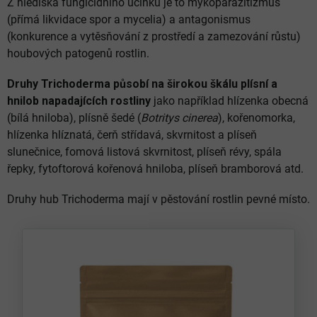
Z hlediska fungicidního účinku je to mykoparazitizmus
(přímá likvidace spor a mycelia) a antagonismus
(konkurence a vytěsňování z prostředí a zamezování růstu)
houbových patogenů rostlin.
Druhy Trichoderma působí na širokou škálu plísní a
hnilob napadajících rostliny
jako například hlízenka obecná
(bílá hniloba), plísně šedé (
Botritys cinerea
), kořenomorka,
hlízenka hlíznatá, čerň střídavá, skvrnitost a plíseň
slunečnice, fomová listová skvrnitost, plíseň révy, spála
řepky, fytoftorová kořenová hniloba, plíseň bramborová atd.
Druhy hub Trichoderma mají v pěstování rostlin pevné místo.