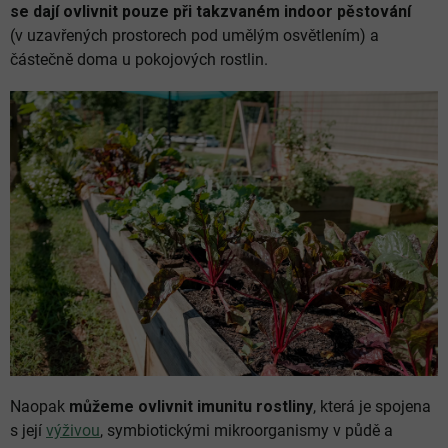
se dají ovlivnit pouze při takzvaném indoor pěstování
(v uzavřených prostorech pod umělým osvětlením) a
částečně doma u pokojových rostlin.
Naopak
můžeme ovlivnit imunitu rostliny
, která je spojena
s její
výživou
, symbiotickými mikroorganismy v půdě a