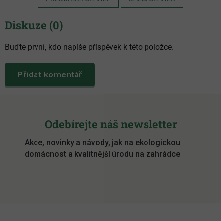
Diskuze (0)
Buďte první, kdo napíše příspěvek k této položce.
Přidat komentář
Z
á
Odebírejte náš newsletter
p
Akce, novinky a návody, jak na ekologickou
a
domácnost a kvalitnější úrodu na zahrádce
t
í