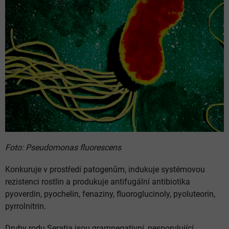
Foto: Pseudomonas fluorescens
Konkuruje v prostředí patogenům, indukuje systémovou
rezistenci rostlin a produkuje antifugální antibiotika
pyoverdin, pyochelin, fenaziny, fluoroglucinoly, pyoluteorin,
pyrrolnitrin.
Druhy rodu Seratia jsou gramnegativní, nesporulující