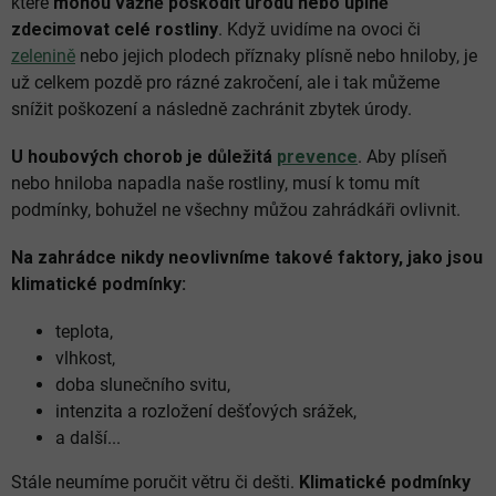
které
mohou vážně poškodit úrodu nebo úplně
zdecimovat celé rostliny
. Když uvidíme na ovoci či
zelenině
nebo jejich plodech příznaky plísně nebo hniloby, je
už celkem pozdě pro rázné zakročení, ale i tak můžeme
snížit poškození a následně zachránit zbytek úrody.
U houbových chorob je důležitá
prevence
. Aby plíseň
nebo hniloba napadla naše rostliny, musí k tomu mít
podmínky, bohužel ne všechny můžou zahrádkáři ovlivnit.
Na zahrádce nikdy neovlivníme takové faktory, jako jsou
klimatické podmínky:
teplota,
vlhkost,
doba slunečního svitu,
intenzita a rozložení dešťových srážek,
a další...
Stále neumíme poručit větru či dešti.
Klimatické podmínky