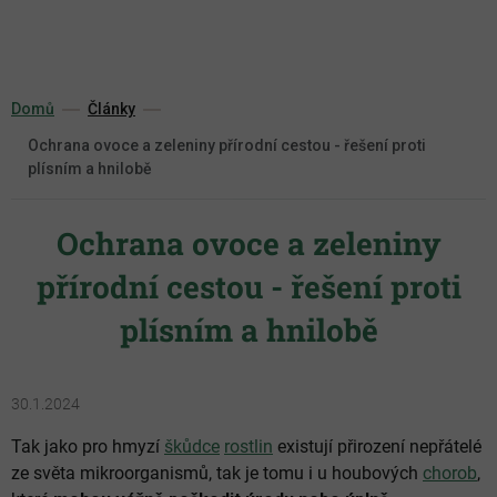
Přejít
na
obsah
Domů
Články
Ochrana ovoce a zeleniny přírodní cestou - řešení proti
plísním a hnilobě
Ochrana ovoce a zeleniny
přírodní cestou - řešení proti
plísním a hnilobě
30.1.2024
Tak jako pro hmyzí
škůdce
rostlin
existují přirození nepřátelé
ze světa mikroorganismů, tak je tomu i u houbových
chorob
,