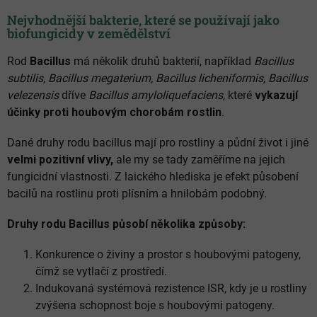
Nejvhodnější bakterie, které se používají jako
biofungicidy v zemědělství
Rod
Bacillus
má několik druhů bakterií, například
Bacillus
subtilis
,
Bacillus megaterium, Bacillus licheniformis, Bacillus
velezensis
dříve
Bacillus amyloliquefaciens
, které
vykazují
účinky proti houbovým chorobám rostlin
.
Dané druhy rodu bacillus mají pro rostliny a půdní život i jiné
velmi pozitivní vlivy,
ale my se tady zaměříme na jejich
fungicidní vlastnosti. Z laického hlediska je efekt působení
bacilů na rostlinu proti plísním a hnilobám podobný.
Druhy rodu Bacillus působí několika způsoby:
Konkurence o živiny a prostor s houbovými patogeny,
čímž se vytlačí z prostředí.
Indukovaná systémová rezistence ISR, kdy je u rostliny
zvýšena schopnost boje s houbovými patogeny.