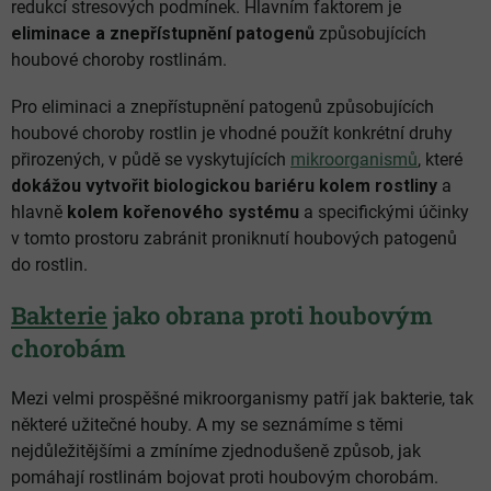
redukcí stresových podmínek. Hlavním faktorem je
eliminace a znepřístupnění patogenů
způsobujících
houbové choroby rostlinám.
Pro eliminaci a znepřístupnění patogenů způsobujících
houbové choroby rostlin je vhodné použít konkrétní druhy
přirozených, v půdě se vyskytujících
mikroorganismů
, které
dokážou vytvořit biologickou bariéru kolem rostliny
a
hlavně
kolem kořenového systému
a specifickými účinky
v tomto prostoru zabránit proniknutí houbových patogenů
do rostlin.
Bakterie
jako obrana proti houbovým
chorobám
Mezi velmi prospěšné mikroorganismy patří jak bakterie, tak
některé užitečné houby. A my se seznámíme s těmi
nejdůležitějšími a zmíníme zjednodušeně způsob, jak
pomáhají rostlinám bojovat proti houbovým chorobám.