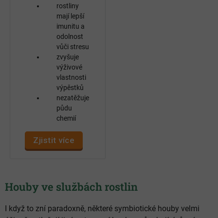
rostliny
mají lepší
imunitu a
odolnost
vůči stresu
zvyšuje
výživové
vlastnosti
výpěstků
nezatěžuje
půdu
chemií
Zjistit více
Houby ve službách rostlin
I když to zní paradoxně, některé symbiotické houby velmi