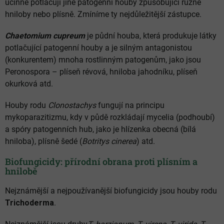
účinně potlačují jiné patogenní houby způsobující různé
hniloby nebo plísně. Zmíníme ty nejdůležitější zástupce.
Chaetomium cupreum
je půdní houba, která produkuje látky
potlačující patogenní houby a je silným antagonistou
(konkurentem) mnoha rostlinným patogenům, jako jsou
Peronospora – plíseň révová, hniloba jahodníku, plíseň
okurková atd.
Houby rodu
Clonostachys
fungují na principu
mykoparazitizmu, kdy v půdě rozkládají mycelia (podhoubí)
a spóry patogenních hub, jako je hlízenka obecná (bílá
hniloba), plísně šedé (
Botritys cinerea
) atd.
Biofungicidy: přírodní obrana proti plísním a
hnilobě
Nejznámější a nejpoužívanější biofungicidy jsou houby rodu
Trichoderma
.