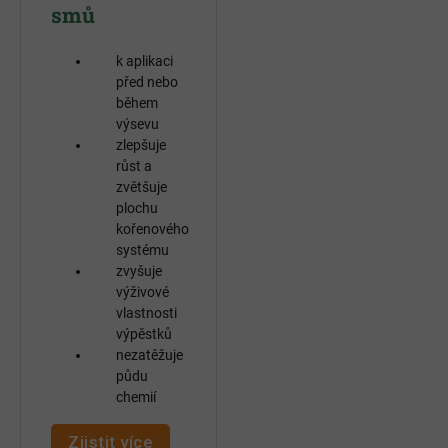
smů
k aplikaci
před nebo
během
výsevu
zlepšuje
růst a
zvětšuje
plochu
kořenového
systému
zvyšuje
výživové
vlastnosti
výpěstků
nezatěžuje
půdu
chemií
Zjistit více