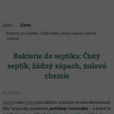
Přejít
na
obsah
Domů
Články
Bakterie do septiku: Čistý septik, žádný zápach, nulová
chemie
Bakterie do septiku: Čistý
septik, žádný zápach, nulová
chemie
26.11.2025
Septik
nebo
jímka
jsou běžnou součástí mnoha domácností.
Aby fungovaly spolehlivě,
potřebují rovnováhu
– a právě tu