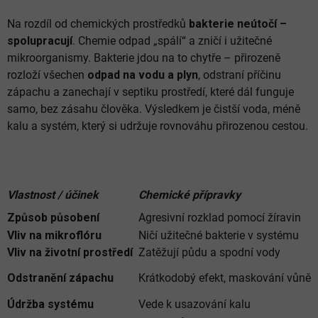
Na rozdíl od chemických prostředků
bakterie neútočí –
spolupracují
. Chemie odpad „spálí“ a zničí i užitečné
mikroorganismy. Bakterie jdou na to chytře – přirozeně
rozloží všechen
odpad na vodu a plyn
, odstraní příčinu
zápachu a zanechají v septiku prostředí, které dál funguje
samo, bez zásahu člověka. Výsledkem je čistší voda, méně
kalu a systém, který si udržuje rovnováhu přirozenou cestou.
Vlastnost / účinek
Chemické přípravky
Způsob působení
Agresivní rozklad pomocí žíravin
Vliv na mikroflóru
Ničí užitečné bakterie v systému
Vliv na životní prostředí
Zatěžují půdu a spodní vody
Odstranění zápachu
Krátkodobý efekt, maskování vůně
Údržba systému
Vede k usazování kalu