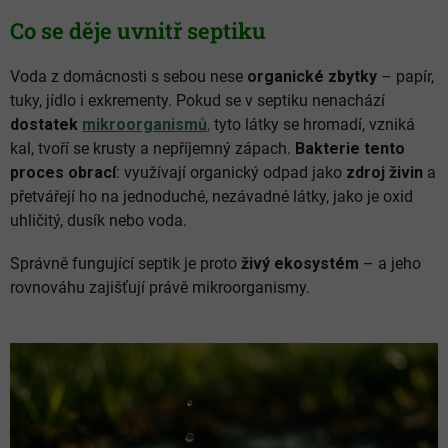
Co se děje uvnitř septiku
Voda z domácnosti s sebou nese
organické zbytky
– papír,
tuky, jídlo i exkrementy. Pokud se v septiku nenachází
dostatek
mikroorganismů
,
tyto látky se hromadí, vzniká
kal, tvoří se krusty a nepříjemný zápach.
Bakterie tento
proces obrací
: využívají organický odpad jako
zdroj živin
a
přetvářejí ho na jednoduché, nezávadné látky, jako je oxid
uhličitý, dusík nebo voda.
Správně fungující septik je proto
živý ekosystém
– a jeho
rovnováhu zajišťují právě mikroorganismy.