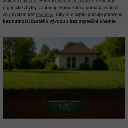
zajišťují
bakterie
. Přírodní
bakterie do septiku
rozkládají
organické zbytky, zabraňují tvorbě kalů a pomáhají udržet
celý systém bez
zápachu
. Díky nim septik pracuje přirozeně,
bez nutnosti častého vývozu
a
bez zbytečné chemie
.