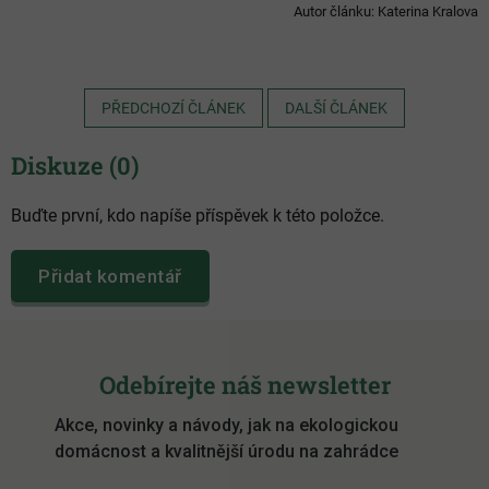
Autor článku: Katerina Kralova
PŘEDCHOZÍ ČLÁNEK
DALŠÍ ČLÁNEK
Diskuze (0)
Buďte první, kdo napíše příspěvek k této položce.
Přidat komentář
Z
á
Odebírejte náš newsletter
p
Akce, novinky a návody, jak na ekologickou
a
domácnost a kvalitnější úrodu na zahrádce
t