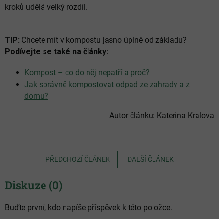
kroků udělá velký rozdíl.
TIP:
Chcete mít v kompostu jasno úplně od základu?
Podívejte se také na články:
Kompost – co do něj nepatří a proč?
Jak správně kompostovat odpad ze zahrady a z
domu?
Autor článku: Katerina Kralova
PŘEDCHOZÍ ČLÁNEK
DALŠÍ ČLÁNEK
Diskuze (0)
Buďte první, kdo napíše příspěvek k této položce.