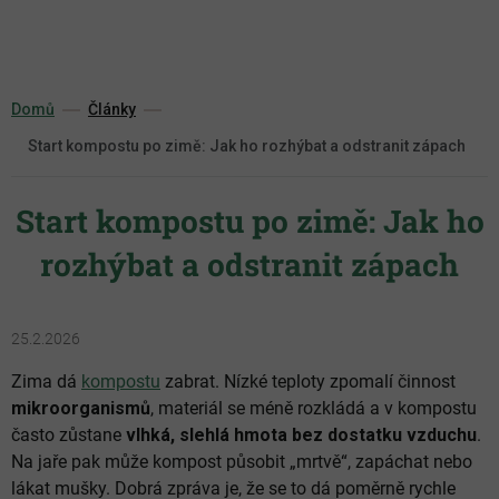
Přejít
na
obsah
Domů
Články
Start kompostu po zimě: Jak ho rozhýbat a odstranit zápach
Start kompostu po zimě: Jak ho
rozhýbat a odstranit zápach
25.2.2026
Zima dá
kompostu
zabrat. Nízké teploty zpomalí činnost
mikroorganismů
, materiál se méně rozkládá a v kompostu
často zůstane
vlhká, slehlá hmota bez dostatku vzduchu
.
Na jaře pak může kompost působit „mrtvě“, zapáchat nebo
lákat mušky. Dobrá zpráva je, že se to dá poměrně rychle