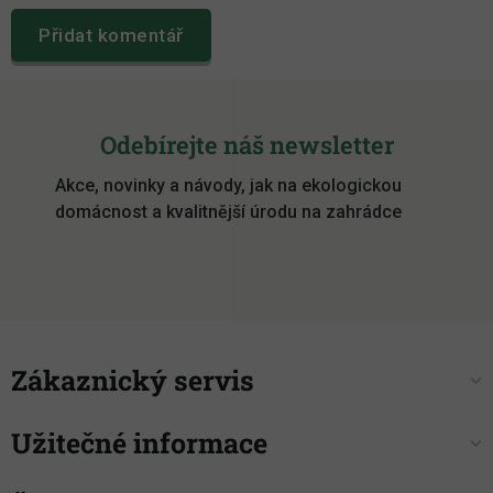
Přidat komentář
Z
á
Odebírejte náš newsletter
p
Akce, novinky a návody, jak na ekologickou
a
domácnost a kvalitnější úrodu na zahrádce
t
í
Zákaznický servis
Užitečné informace