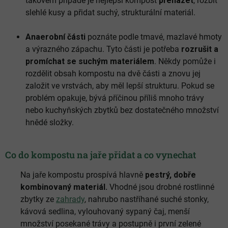
takovém případě je nejlepší kompost
přeházet
, rozbít
slehlé kusy a přidat suchý, strukturální materiál.
Anaerobní části
poznáte podle tmavé, mazlavé hmoty
a výrazného zápachu. Tyto části je potřeba
rozrušit a
promíchat se suchým materiálem
. Někdy pomůže i
rozdělit obsah kompostu na dvě části a znovu jej
založit ve vrstvách, aby měl lepší strukturu. Pokud se
problém opakuje, bývá příčinou příliš mnoho trávy
nebo kuchyňských zbytků bez dostatečného množství
hnědé složky.
Co do kompostu na jaře přidat a co vynechat
Na jaře kompostu prospívá hlavně
pestrý, dobře
kombinovaný materiál.
Vhodné jsou drobné rostlinné
zbytky ze
zahrady
, nahrubo nastříhané suché stonky,
kávová sedlina, vylouhovaný sypaný čaj, menší
množství posekané trávy a postupně i první zelené