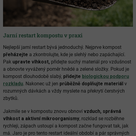
Jarní restart kompostu v praxi
Nejlepší jarní restart bývá jednoduchý. Nejprve kompost
přeházejte
a zkontrolujte, kde je slehlý nebo zapáchající.
Pak
upravte vlhkost,
přidejte suchý materiál pro vzdušnost
a obnovte vyvážený poměr hnědé a zelené složky. Pokud je
kompost dlouhodobě slabý,
přidejte
biologickou podporu
rozkladu
. Nakonec už jen
průběžně doplňujte materiál
v
rozumných dávkách a vždy myslete na překrytí čerstvých
zbytků.
Jakmile se v kompostu znovu obnoví
vzduch, správná
vlhkost a aktivní mikroorganismy
, rozklad se rozběhne
rychleji, zápach ustoupí a kompost začne fungovat tak, jak
má. Jaro je pro tento restart ideální období a pár správných