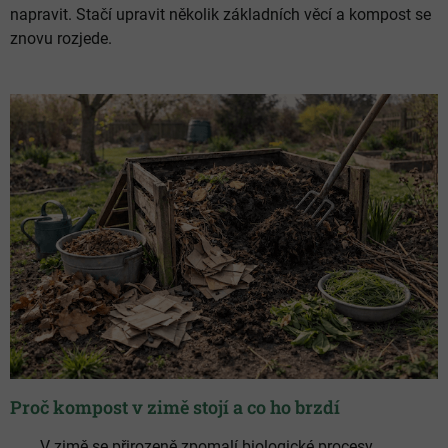
napravit. Stačí upravit několik základních věcí a kompost se
znovu rozjede.
Proč kompost v zimě stojí a co ho brzdí
V zimě se přirozeně zpomalí biologické procesy.