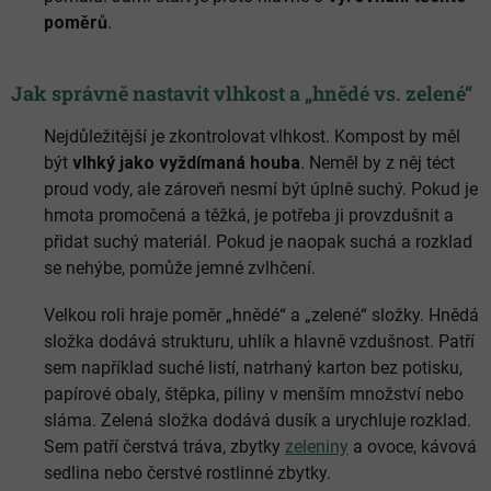
poměrů
.
Jak správně nastavit vlhkost a „hnědé vs. zelené“
Nejdůležitější je zkontrolovat vlhkost. Kompost by měl
být
vlhký jako vyždímaná houba
. Neměl by z něj téct
proud vody, ale zároveň nesmí být úplně suchý. Pokud je
hmota promočená a těžká, je potřeba ji provzdušnit a
přidat suchý materiál. Pokud je naopak suchá a rozklad
se nehýbe, pomůže jemné zvlhčení.
Velkou roli hraje poměr „hnědé“ a „zelené“ složky. Hnědá
složka dodává strukturu, uhlík a hlavně vzdušnost. Patří
sem například suché listí, natrhaný karton bez potisku,
papírové obaly, štěpka, piliny v menším množství nebo
sláma. Zelená složka dodává dusík a urychluje rozklad.
Sem patří čerstvá tráva, zbytky
zeleniny
a ovoce, kávová
sedlina nebo čerstvé rostlinné zbytky.