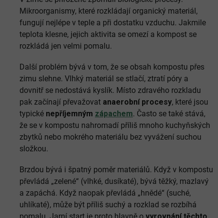
Mikroorganismy, které rozkládají organický materiál,
fungují nejlépe v teple a při dostatku vzduchu. Jakmile
teplota klesne, jejich aktivita se omezí a kompost se
rozkládá jen velmi pomalu.
Další problém bývá v tom, že se obsah kompostu přes
zimu slehne. Vlhký materiál se stlačí, ztratí póry a
dovnitř se nedostává kyslík. Místo zdravého rozkladu
pak začínají převažovat
anaerobní procesy
, které jsou
typické
nepříjemným
zápachem
. Často se také stává,
že se v kompostu nahromadí příliš mnoho kuchyňských
zbytků nebo mokrého materiálu bez vyvážení suchou
složkou.
Brzdou bývá i špatný poměr materiálů. Když v kompostu
převládá „zelené“ (vlhké, dusíkaté), bývá těžký, mazlavý
a zapáchá. Když naopak převládá „hnědé“ (suché,
uhlíkaté), může být příliš suchý a rozklad se rozbíhá
pomalu. Jarní start je proto hlavně o
vyrovnání těchto