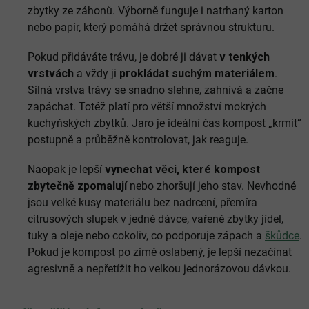
zbytky ze záhonů. Výborně funguje i natrhaný karton
nebo papír, který pomáhá držet správnou strukturu.
Pokud přidáváte trávu, je dobré ji dávat
v tenkých
vrstvách
a vždy ji
prokládat suchým materiálem
.
Silná vrstva trávy se snadno slehne, zahnívá a začne
zapáchat. Totéž platí pro větší množství mokrých
kuchyňských zbytků. Jaro je ideální čas kompost „krmit“
postupně a průběžně kontrolovat, jak reaguje.
Naopak je lepší
vynechat věci, které kompost
zbytečně zpomalují
nebo zhoršují jeho stav. Nevhodné
jsou velké kusy materiálu bez nadrcení, přemíra
citrusových slupek v jedné dávce, vařené zbytky jídel,
tuky a oleje nebo cokoliv, co podporuje zápach a
škůdce
.
Pokud je kompost po zimě oslabený, je lepší nezačínat
agresivně a nepřetížit ho velkou jednorázovou dávkou.