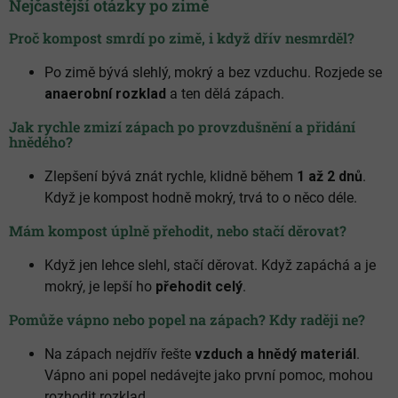
Nejčastější otázky po zimě
Proč kompost smrdí po zimě, i když dřív nesmrděl?
Po zimě bývá slehlý, mokrý a bez vzduchu. Rozjede se
anaerobní rozklad
a ten dělá zápach.
Jak rychle zmizí zápach po provzdušnění a přidání
hnědého?
Zlepšení bývá znát rychle, klidně během
1 až 2 dnů
.
Když je kompost hodně mokrý, trvá to o něco déle.
Mám kompost úplně přehodit, nebo stačí děrovat?
Když jen lehce slehl, stačí děrovat. Když zapáchá a je
mokrý, je lepší ho
přehodit celý
.
Pomůže vápno nebo popel na zápach? Kdy raději ne?
Na zápach nejdřív řešte
vzduch a hnědý materiál
.
Vápno ani popel nedávejte jako první pomoc, mohou
rozhodit rozklad.