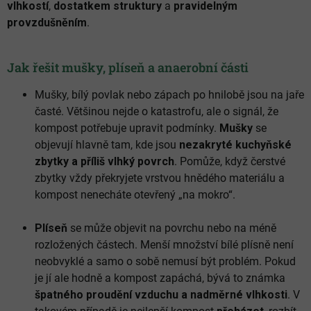
vlhkostí
,
dostatkem struktury
a
pravidelným
provzdušněním
.
Jak řešit mušky, plíseň a anaerobní části
Mušky, bílý povlak nebo zápach po hnilobě jsou na jaře
časté. Většinou nejde o katastrofu, ale o signál, že
kompost potřebuje upravit podmínky.
Mušky
se
objevují hlavně tam, kde jsou
nezakryté kuchyňské
zbytky a příliš vlhký povrch
. Pomůže, když čerstvé
zbytky vždy překryjete vrstvou hnědého materiálu a
kompost nenecháte otevřený „na mokro“.
Plíseň
se může objevit na povrchu nebo na méně
rozložených částech. Menší množství bílé plísně není
neobvyklé a samo o sobě nemusí být problém. Pokud
je jí ale hodně a kompost zapáchá, bývá to známka
špatného proudění vzduchu a nadměrné vlhkosti
. V