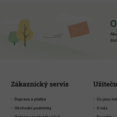
Z
á
p
O
a
t
í
Akc
dom
Zákaznický servis
Užitečn
Doprava a platba
Co jsou mi
Obchodní podmínky
O nás