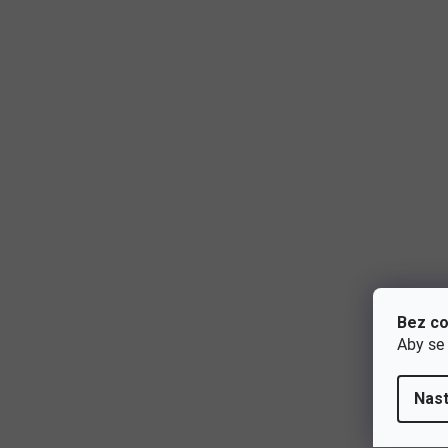
Bez co
Aby se
Nast