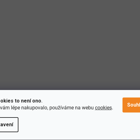
okies to není ono
.
Souh
 vám lépe nakupovalo, používáme na webu
cookies
.
avení