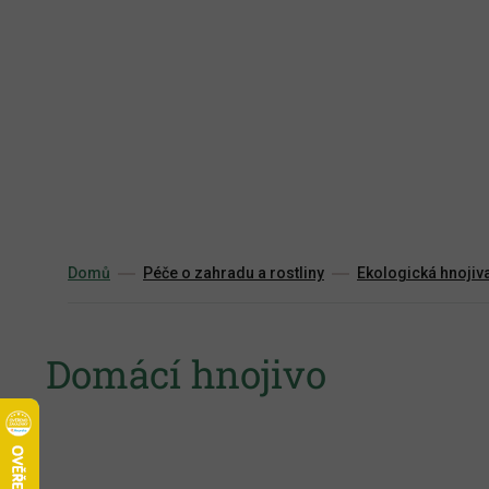
Přejít
na
obsah
Domů
Péče o zahradu a rostliny
Ekologická hnojiv