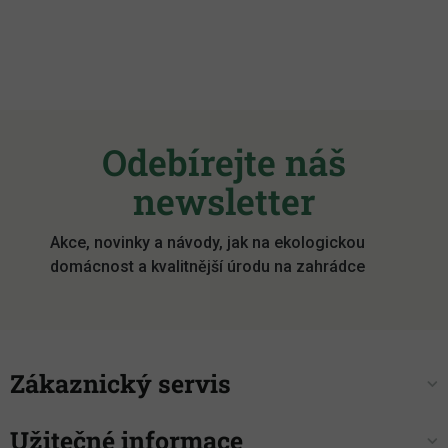
Z
á
Odebírejte náš
p
a
newsletter
t
í
Akce, novinky a návody, jak na ekologickou
domácnost a kvalitnější úrodu na zahrádce
Zákaznický servis
Užitečné informace