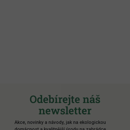
Z
á
Odebírejte náš
p
a
newsletter
t
í
Akce, novinky a návody, jak na ekologickou
domácnost a kvalitnější úrodu na zahrádce