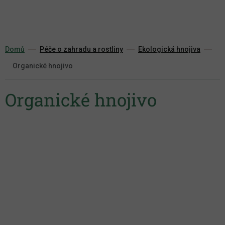
Přejít
na
obsah
Domů
Péče o zahradu a rostliny
Ekologická hnojiva
Organické hnojivo