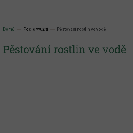
Přejít
na
obsah
Domů
Podle využití
Pěstování rostlin ve vodě