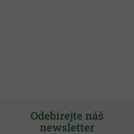
Z
á
Odebírejte náš
p
a
newsletter
t