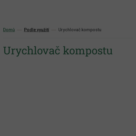
Přejít
na
obsah
Domů
Podle využití
Urychlovač kompostu