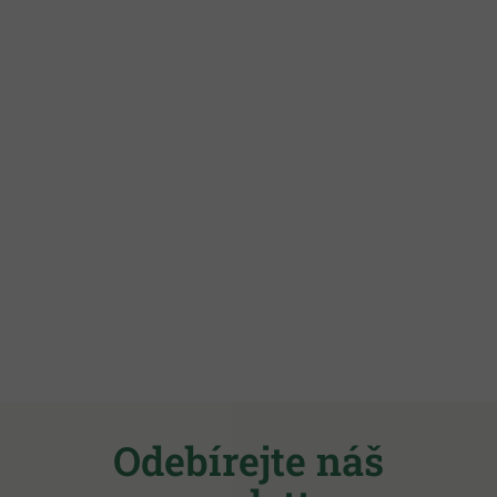
Z
á
Odebírejte náš
p
a