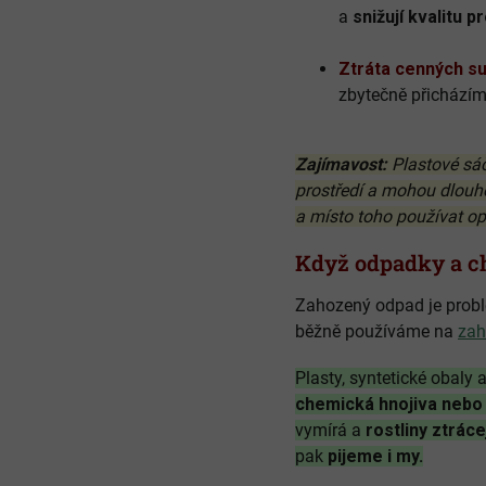
a
snižují kvalitu p
Ztráta cenných su
zbytečně přicházíme 
Zajímavost:
Plastové sáčk
prostředí a mohou dlouh
a místo toho používat op
Když odpadky a ch
Zahozený odpad je problé
běžně používáme na
zah
Plasty, syntetické obaly 
chemická hnojiva nebo 
vymírá a
rostliny ztráce
pak
pijeme i my.