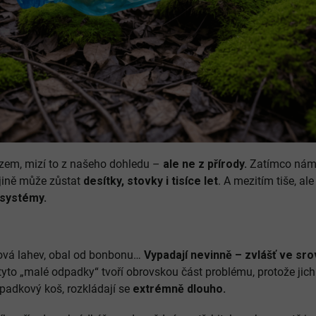
zem, mizí to z našeho dohledu –
ale ne z přírody.
Zatímco nám p
ajině může zůstat
desítky, stovky i tisíce let
. A mezitím tiše, al
osystémy.
ová lahev, obal od bonbonu…
Vypadají nevinně – zvlášť ve sro
yto „malé odpadky“ tvoří obrovskou část problému, protože jich 
adkový koš, rozkládají se
extrémně dlouho.