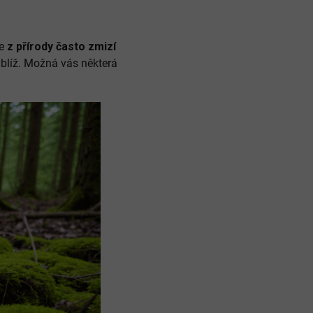
le
z přírody často zmizí
t blíž. Možná vás některá