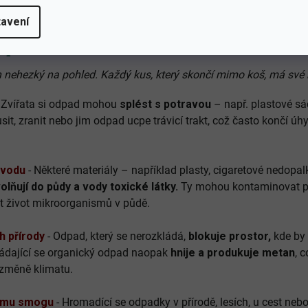
 které brání
hnilobě
. Co teprve plast nebo hliník?
avení
 přírodě?
 nehezký na pohled. Každý kus, který skončí mimo koš, má své 
 Zvířata si odpad mohou
splést s potravou
– např. plastové sá
sit, zranit nebo jim odpad ucpe trávicí trakt, což často končí úhy
 vodu
- Některé materiály – například plasty, cigaretové nedopa
olňují do půdy a vody toxické látky.
Ty mohou kontaminovat po
t život mikroorganismů v půdě.
h přírody
- Odpad, který se nerozkládá,
blokuje prostor,
kde by 
ládající se organický odpad naopak
hnije a produkuje metan
, 
e změně klimatu.
nímu smogu
- Hromadící se odpadky v přírodě, lesích, u cest neb