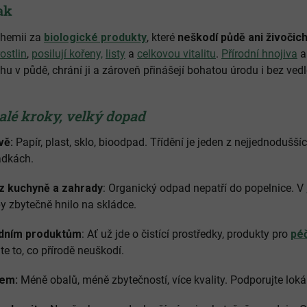
ak
chemii za
biologické produkty
, které
neškodí půdě ani živoči
ostlin
,
posilují kořeny,
listy
a
celkovou vitalitu
.
Přírodní hnojiva
a
u v půdě, chrání ji a zároveň přinášejí bohatou úrodu i bez vedl
lé kroky, velký dopad
vě:
Papír, plast, sklo, bioodpad. Třídění je jeden z nejjednodušší
ádkách.
z kuchyně a zahrady
: Organický odpad nepatří do popelnice. V
by zbytečně hnilo na skládce.
odním produktům
: Ať už jde o čistící prostředky, produkty pro
péč
e to, co přírodě neuškodí.
lem:
Méně obalů, méně zbytečností, více kvality. Podporujte lokál