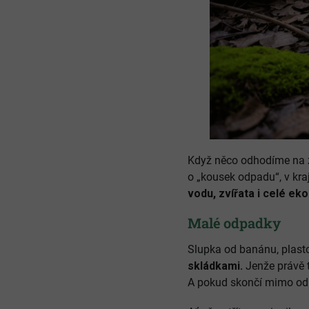
Když něco odhodíme na 
o „kousek odpadu“, v kr
vodu, zvířata i celé ek
Malé odpadky
Slupka od banánu, plast
skládkami.
Jenže právě t
A pokud skončí mimo odp