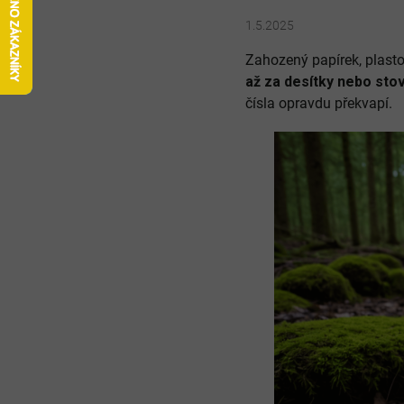
1.5.2025
Zahozený papírek, plast
až za desítky nebo stov
čísla opravdu překvapí.