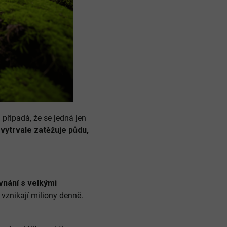
řipadá, že se jedná jen
e
vytrvale zatěžuje půdu,
vnání s velkými
vznikají miliony denně.