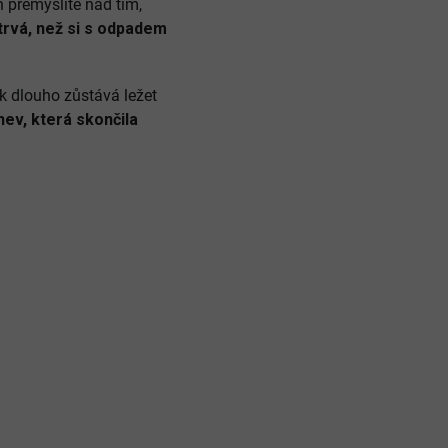
n přemýšlíte nad tím,
trvá, než si s odpadem
ak dlouho zůstává ležet
hev, která skončila