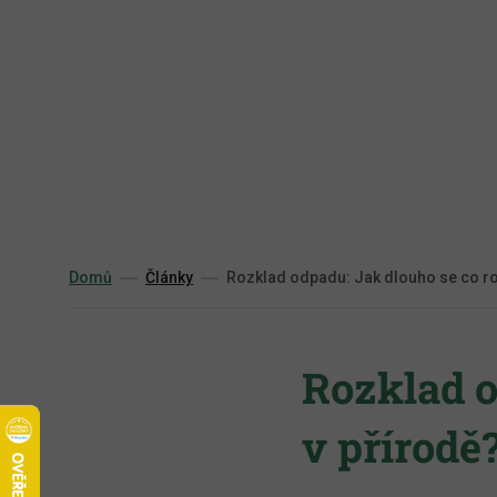
Přejít
na
obsah
Domů
Články
Rozklad odpadu: Jak dlouho se co ro
Rozklad o
v přírodě