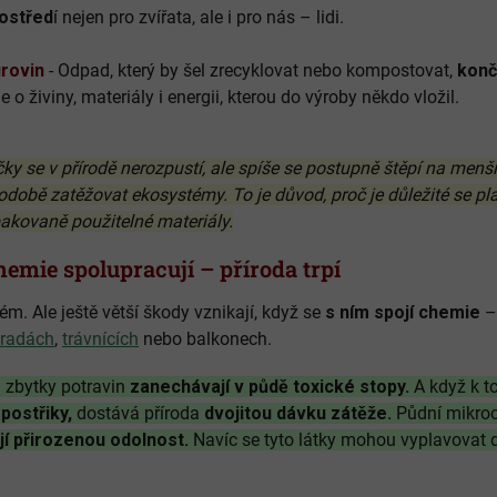
rostřed
í nejen pro zvířata, ale i pro nás – lidi.
rovin
- Odpad, který by šel zrecyklovat nebo kompostovat,
konč
o živiny, materiály i energii, kterou do výroby někdo vložil.
y se v přírodě nerozpustí, ale spíše se postupně štěpí na menší 
odobě zatěžovat ekosystémy. To je důvod, proč je důležité se 
akovaně použitelné materiály.
emie spolupracují – příroda trpí
m. Ale ještě větší škody vznikají, když se
s ním spojí chemie
– 
radách
,
trávnících
nebo balkonech.
a zbytky potravin
zanechávají v půdě toxické stopy.
A když k 
postřiky,
dostává příroda
dvojitou dávku zátěže.
Půdní mikroo
jí přirozenou odolnost.
Navíc se tyto látky mohou vyplavovat 