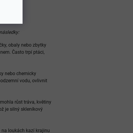
následky:
čky, obaly nebo zbytky
nem. Často trpí ptáci,
lky nebo chemicky
dzemní vodu, ovlivnit
mohla růst tráva, květiny
což je silný skleníkový
o na loukách kazí krajinu