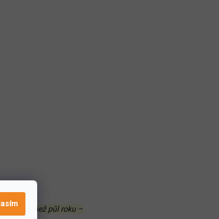
lasím
at i více než půl roku –