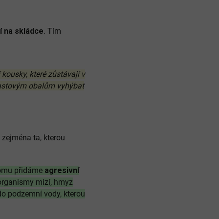
í na skládce
. Tím
kousky, které zůstávají v
plastovým obalům vyhýbat
zejména ta, kterou
tomu přidáme
agresivní
rganismy mizí, hmyz
do podzemní vody, kterou