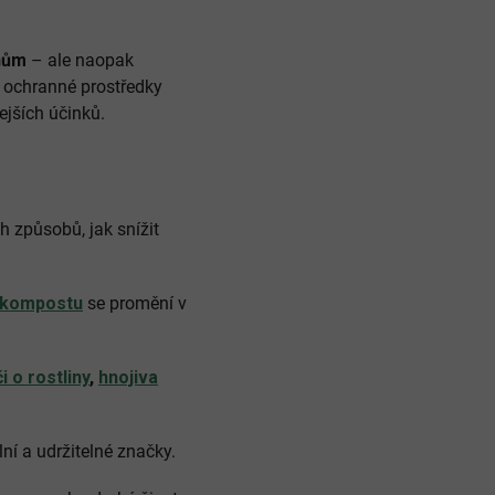
chům
– ale naopak
 ochranné prostředky
ejších účinků.
ch způsobů, jak snížit
kompostu
se promění v
i o rostliny
,
hnojiva
ní a udržitelné značky.