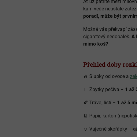
Ať už patříte mezi milovn
kam vede neustálé zatěžov
poradí, může být první
Možná vás překvapí zásad
cigaretový nedopalek.
A 
mimo koš?
Přehled doby rozk
🍎
Slupky od ovoce a
zel
🍞
Zbytky pečiva –
1 až 
🍂
Tráva, listí –
1 až 5 m
📄
Papír, karton (nepotis
🥚
Vaječné skořápky –
a