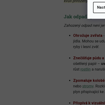
kvůli přirozeným látkám,
Nast
Jak odpadky škodí
Zahozený odpad není jen
Ohrožuje zvířata
-
jídla. Mohou se udu
ryby i lesní zvěř.
Znečišťuje půdu a
ošetřený papír –
uv
růst
rostlin
a naruši
Zpomaluje kolobě
nebo
stromy
. Rozk
plyn přispívající k
Přispívá k vizuál