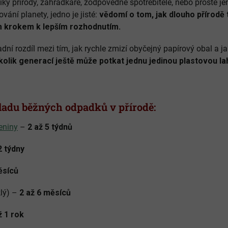
íky přírody, zahrádkáře, zodpovědné spotřebitele, nebo prostě je
ání planety, jedno je jisté:
vědomí o tom, jak dlouho přírodě 
m krokem k lepším rozhodnutím.
ní rozdíl mezi tím, jak rychle zmizí obyčejný papírový obal a j
kolik generací ještě může potkat jednu jedinou plastovou la
ladu běžných odpadků v přírodě:
eniny
–
2 až 5 týdnů
2 týdny
ěsíců
klý) –
2 až 6 měsíců
ž 1 rok