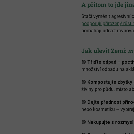
A přitom to jde jin
Stačí vyměnit agresivní 
podporují přirozený růst r
pomáhají udržet rovnováh
Jak ulevit Zemi:
ma
🟢
Třiďte odpad – pocti
množství odpadu na skl
🟢
Kompostujte zbytky 
živiny pro půdu, místo a
🟢
Dejte přednost přír
nebo kosmetiku – vybírejt
🟢
Nakupujte s rozmys