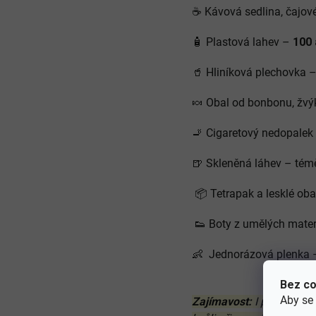
☕
Kávová sedlina, čajov
🧴
Plastová lahev –
100 
🥤
Hliníková plechovka 
🍬
Obal od bonbonu, žv
🚬
Cigaretový nedopalek
🍺
Skleněná láhev – témě
📦
Tetrapak a lesklé ob
👟
Boty z umělých mater
👶 Jednorázová plenka
Bez co
Aby se
Zajímavost:
I přírodní ma