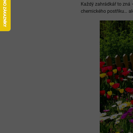
Každý zahrádkář to zná –
chemického postřiku… ale 