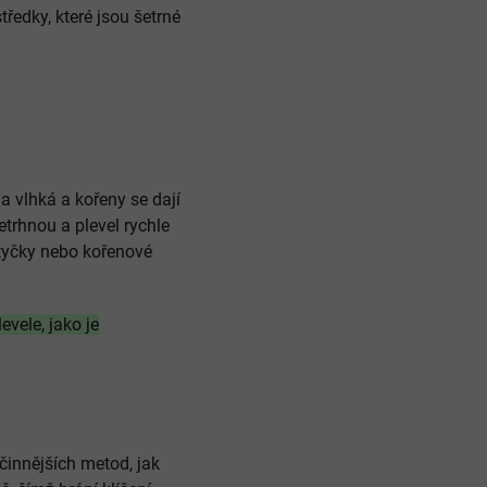
ředky, které jsou šetrné
da vlhká a kořeny se dají
rhnou a plevel rychle
otyčky nebo kořenové
vele, jako je
činnějších metod, jak