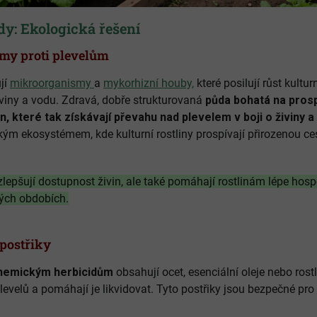
dy: Ekologická řešení
my proti plevelům
jí
mikroorganismy
a
mykorhizní houby,
které posilují růst kulturn
iviny a vodu. Zdravá, dobře strukturovaná
půda bohatá na pro
in, které tak získávají převahu nad plevelem v boji o živiny a
m ekosystémem, kde kulturní rostliny prospívají přirozenou ce
lepšují dostupnost živin, ale také pomáhají rostlinám lépe hosp
ých obdobích.
 postřiky
 chemickým herbicidům
obsahují ocet, esenciální oleje nebo rostl
evelů a pomáhají je likvidovat. Tyto postřiky jsou bezpečné pro p