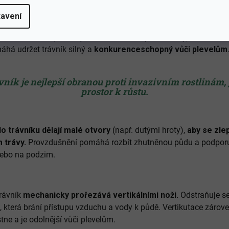
posekané zbytky trávy
(tzv. mulčování) na povrchu trávníku – 
 kvalitu půdy, udržet vlhkost a snížit potřebu hnojení.
avení
trávníku zahrnuje také
provzdušňování (aerifikaci), vertikuta
máhá udržet trávník silný a
konkurenceschopný vůči plevelům
vník je nejlepší obranou proti invazivním rostlinám,
prostor k růstu.
do trávníku dělají malé otvory
(např. dutými hroty),
aby se zle
 trávy.
Provzdušnění pomáhá rozbít zhutněnou půdu a podporuj
nebo na podzim.
trávník
mechanicky prořezává vertikálními noži.
Odstraňuje se 
 která brání přístupu vzduchu a vody k půdě. Vertikutace záro
stne a je odolnější vůči plevelům.