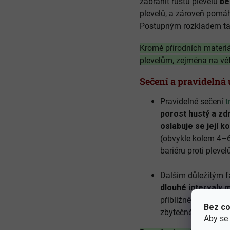
zabránit růstu plevelů
be
plevelů, a zároveň pomáh
Postupným rozkladem t
Kromě přírodních materiál
plevelům, zejména na vě
Sečení a pravidelná
Pravidelné sečení
t
porost hustý a zd
oslabuje se její 
(obvykle kolem 4–6
bariéru proti pleve
Dalším důležitým f
dlouhé intervaly 
přibližně jednou tý
Bez co
zbytečně vystavena
Aby se