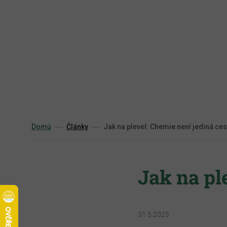
Přejít
na
obsah
Domů
Články
Jak na plevel: Chemie není jediná ces
Jak na pl
31.5.2025