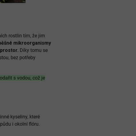
ích rostlin tím, že jim
spěšné mikroorganismy
 prostor.
Díky tomu se
stou, bez potřeby
odařit s vodou, což je
inné kyseliny, které
ůdu i okolní flóru.