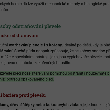
ckých herbicidů lze využít mechanické metody a biologické prost
ichům.
soby odstraňování plevele
nické odstraňování
ruční
vytrhávání plevele i s kořeny
, ideálně po dešti, kdy je pů
 lámání.
Suchá půda naopak způsobuje, že se kořeny snadno přet
 můžete speciálními nástroji, jako jsou vypichovače plevele, m
ci zejména u hluboko zakořeněných rostlin.
žívejte plecí nože, které vám pomohou odstranit i houževnaté ple
níží potřebu opakovaného pletí.
 bariéra proti plevelu
slámy, dřevní štěpky nebo kokosových vláken
je jednou z nejú