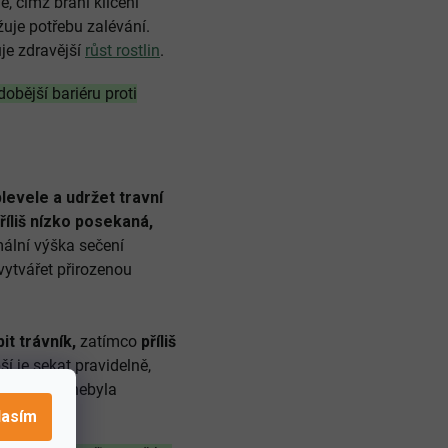
, čímž brání klíčení
žuje potřebu zalévání.
je zdravější
růst rostlin
.
dobější bariéru proti
plevele a udržet travní
říliš nízko posekaná,
mální výška sečení
vytvářet přirozenou
it trávník,
zatímco
příliš
í je sekat pravidelně,
 aby tráva nebyla
lasím