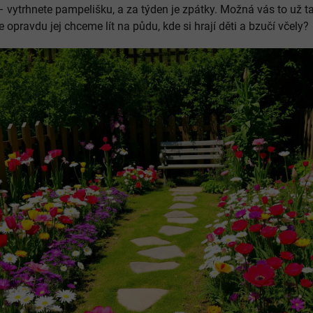
 vytrhnete pampelišku, a za týden je zpátky. Možná vás to už ta
opravdu jej chceme lít na půdu, kde si hrají děti a bzučí včely?