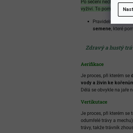
Po sečení nechte
jemné 
vyživí. To pomáhá zlepšit
Nast
Pravidelná údržba 
semene
, které po
Zdravý a hustý trá
Aerifikace
Je proces, při kterém se
vody a živin ke kořenům
Dělá se obvykle na jaře 
Vertikutace
Je proces, při kterém se 
odumřelé trávy a mechu),
trávy, takže trávník zhou