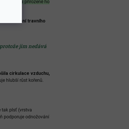
rozloží se a přirozeně ho
ci a dosévání travního
.
 protože jim nedává
pšila cirkulace vzduchu,
e hlubší růst kořenů.
tak plsť (vrstva
veň podporuje odnožování