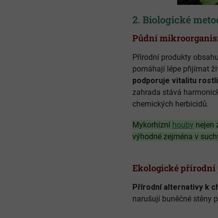
2. Biologické meto
Půdní mikroorganis
Přírodní produkty obsahu
pomáhají lépe přijímat ž
podporuje vitalitu rostl
zahrada stává harmonický
chemických herbicidů.
Mykorhizní
houby
nejen z
výhodné zejména v such
Ekologické přírodní
Přírodní alternativy k
narušují buněčné stěny pl