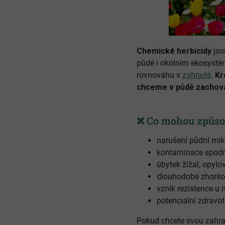
Chemické herbicidy
jso
půdě i okolním ekosystém
rovnováhu v
zahradě
.
Kr
chceme v půdě zachovat
❌
Co mohou způsob
narušení půdní mi
kontaminace spodn
úbytek žížal, opylo
dlouhodobé zhoršová
vznik rezistence u 
potenciální zdravo
Pokud chcete svou zahr