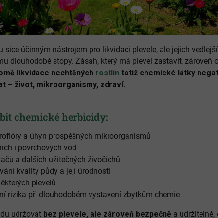
u sice účinným nástrojem pro likvidaci plevele, ale jejich vedlejš
u dlouhodobé stopy. Zásah, který má plevel zastavit, zároveň 
omě likvidace nechtěných
rostlin
totiž chemické látky negati
 – život, mikroorganismy, zdraví.
it chemické herbicidy:
kroflóry a úhyn prospěšných mikroorganismů
ích i povrchových vod
vačů a dalších užitečných živočichů
ní kvality půdy a její úrodnosti
některých plevelů
tní rizika při dlouhodobém vystavení zbytkům chemie
adu udržovat
bez plevele, ale zároveň bezpečně
a udržitelně,