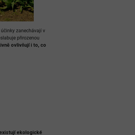
í účinky zanechávají v
oslabuje přirozenou
vně ovlivňují i to, co
existují ekologické