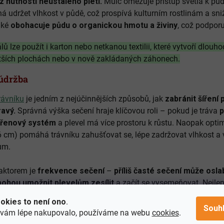
z nutnosti neustálého pletí.
Mulč omezuje přístup světla k půdě
á udržet vlhkost v půdě, což prospívá kulturním rostlinám a sni
aké
obohacuje půdu o organickou hmotu a živiny
, což podporu
ů lze použít i karton nebo netkanou textilii, které vytvoří dlouho
tších plochách nebo v nově zakládaných záhonech.
 údržba
rávníku
je jedním z nejúčinnějších způsobů, jak
zabránit šíření 
ravý.
Správná výška sečení hraje klíčovou roli – pokud je tráva
p
kořenový systém
a plevel má více prostoru k růstu. Naopak opti
 cm) pomáhá trávníku zahušťovat se, lépe zadržovat vlhkost a 
lům.
aktorem je
frekvence sečení
–
příliš časté sečení může oslab
mohou umožnit plevelům zesílit
a začít se vysemeňovat. Nejlepš
dně v hlavní sezóně, přičemž v období sucha lze frekvenci snížit,
okies to není ono
.
 stresu.
Souh
 vám lépe nakupovalo, používáme na webu
cookies
.