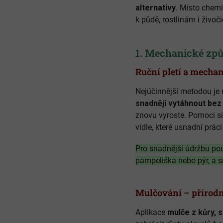
alternativy
. Místo chemi
k půdě, rostlinám i živoč
1. Mechanické způ
Ruční pletí a mecha
Nejúčinnější metodou je 
snadněji vytáhnout bez
znovu vyroste. Pomoci si
vidle, které usnadní prá
Pro snadnější údržbu pou
pampeliška nebo pýr, a s
Mulčování – přírodní
Aplikace
mulče z kůry, 