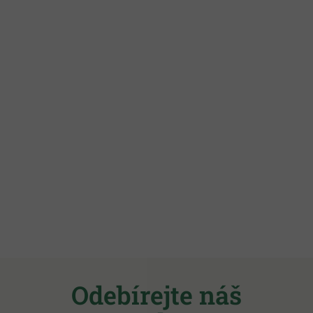
Z
á
Odebírejte náš
p
a