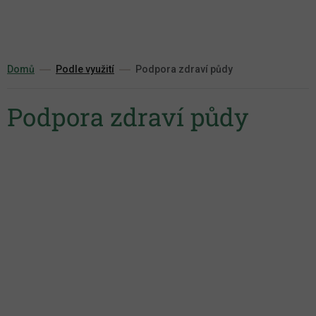
Přejít
na
obsah
Domů
Podle využití
Podpora zdraví půdy