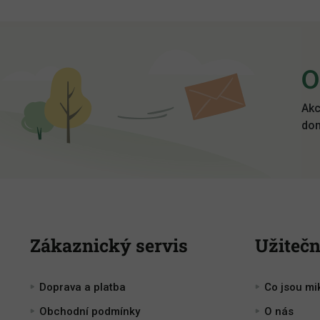
Z
á
p
O
a
t
í
Akc
dom
Zákaznický servis
Užitečn
Doprava a platba
Co jsou mi
Obchodní podmínky
O nás