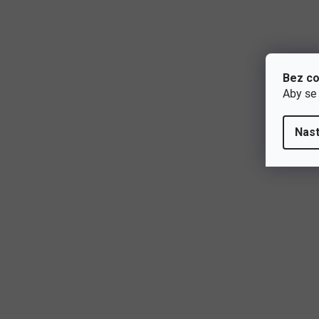
Bez co
Aby se
Nast