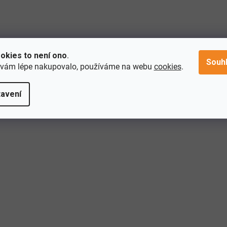
okies to není ono
.
Souh
 vám lépe nakupovalo, používáme na webu
cookies
.
avení