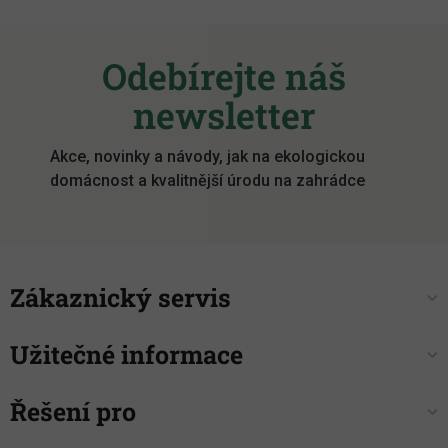
Z
á
Odebírejte náš
p
a
newsletter
t
í
Akce, novinky a návody, jak na ekologickou
domácnost a kvalitnější úrodu na zahrádce
Zákaznický servis
Užitečné informace
Řešení pro