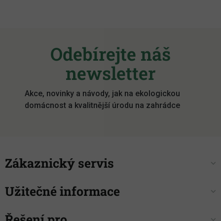
Z
á
Odebírejte náš
p
a
newsletter
t
í
Akce, novinky a návody, jak na ekologickou
domácnost a kvalitnější úrodu na zahrádce
Zákaznický servis
Užitečné informace
Řešení pro