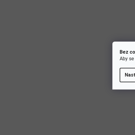
Bez co
Aby se
Nast