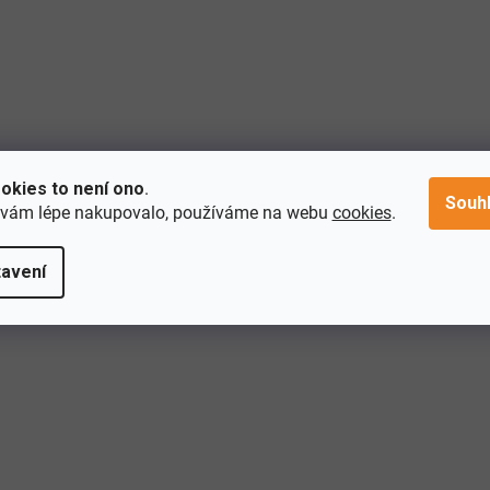
okies to není ono
.
Souh
 vám lépe nakupovalo, používáme na webu
cookies
.
avení