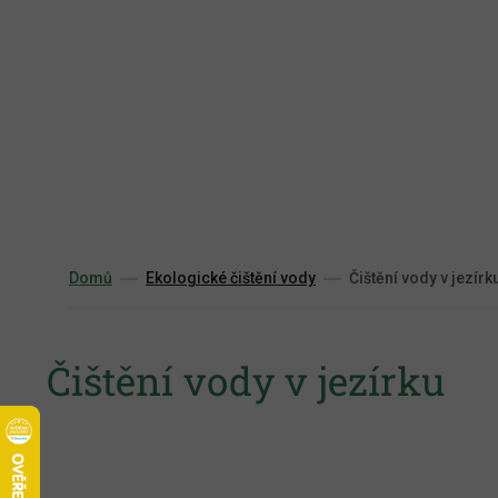
Přejít
na
obsah
Domů
Ekologické čištění vody
Čištění vody v jezírk