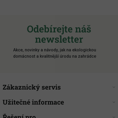
Z
á
Odebírejte náš
p
a
newsletter
t
í
Akce, novinky a návody, jak na ekologickou
domácnost a kvalitnější úrodu na zahrádce
Zákaznický servis
Užitečné informace
Řešení pro