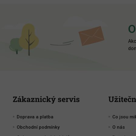
Z
á
p
O
a
t
í
Akc
dom
Zákaznický servis
Užitečn
Doprava a platba
Co jsou mi
Obchodní podmínky
O nás