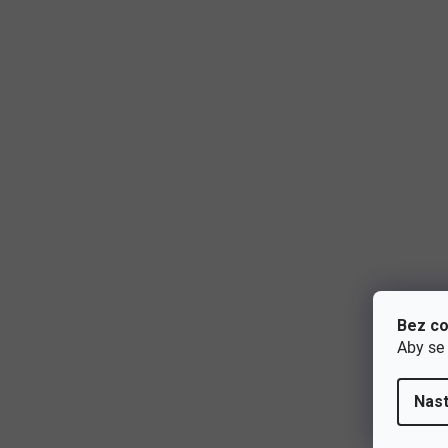
Bez co
Aby se
Nast