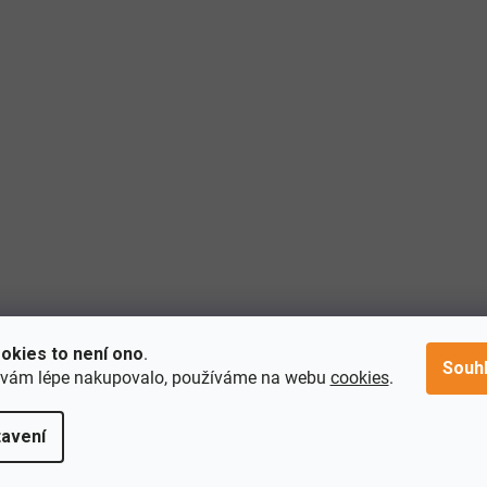
okies to není ono
.
Souh
 vám lépe nakupovalo, používáme na webu
cookies
.
avení