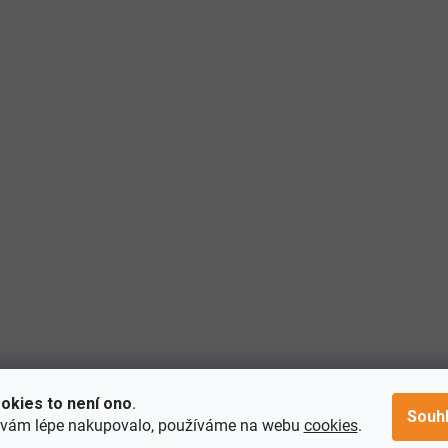
okies to není ono
.
Souh
 vám lépe nakupovalo, používáme na webu
cookies
.