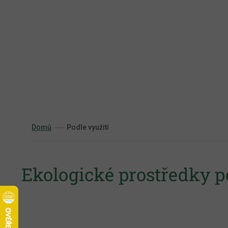
Přejít
na
obsah
Domů
Podle využití