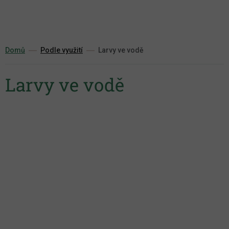
Přejít
na
obsah
Domů
Podle využití
Larvy ve vodě