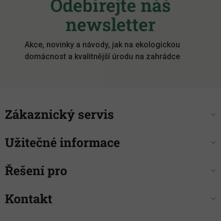
Odebírejte náš
p
a
newsletter
t
í
Akce, novinky a návody, jak na ekologickou
domácnost a kvalitnější úrodu na zahrádce
Zákaznický servis
Užitečné informace
Řešení pro
Kontakt