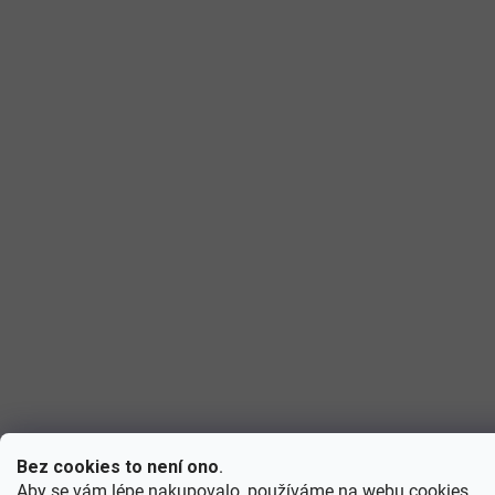
Bez cookies to není ono
.
Aby se vám lépe nakupovalo, používáme na webu
cookies
.