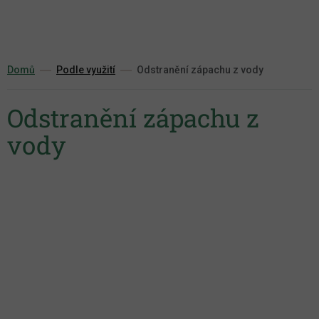
Přejít
na
obsah
Domů
Podle využití
Odstranění zápachu z vody