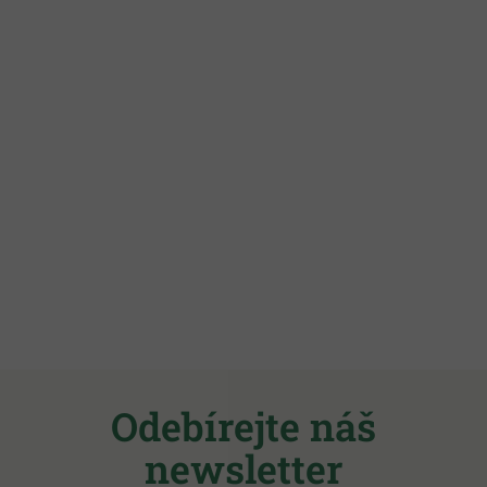
Z
á
Odebírejte náš
p
a
newsletter
t