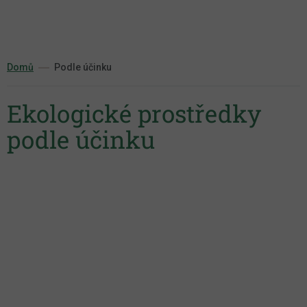
Přejít
na
obsah
Domů
Podle účinku