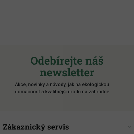
Z
á
Odebírejte náš
p
a
newsletter
t
í
Akce, novinky a návody, jak na ekologickou
domácnost a kvalitnější úrodu na zahrádce
Zákaznický servis