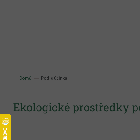
Přejít
na
obsah
Domů
Podle účinku