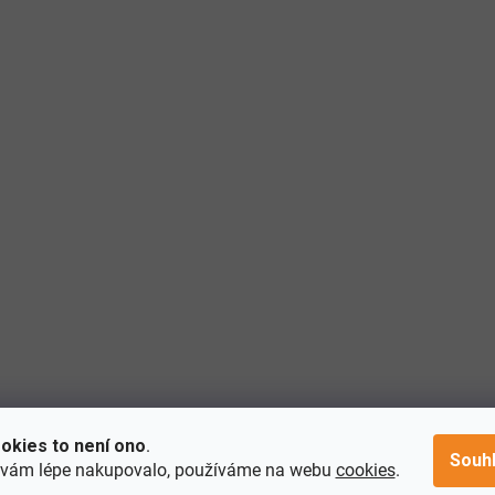
okies to není ono
.
Souh
 vám lépe nakupovalo, používáme na webu
cookies
.