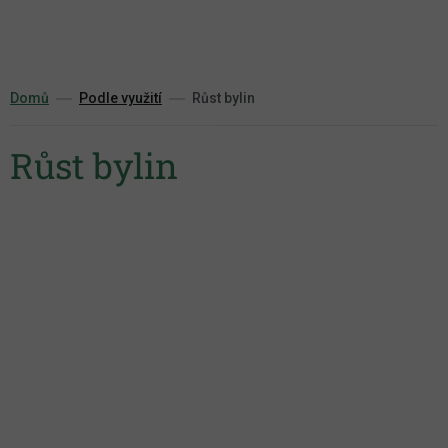
Přejít
na
obsah
Domů
Podle využití
Růst bylin