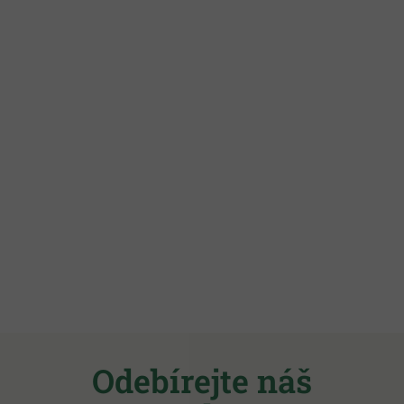
Z
á
Odebírejte náš
p
a