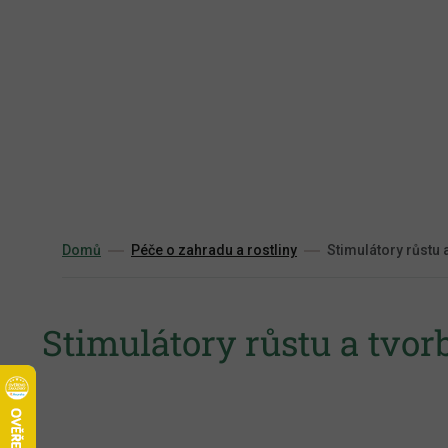
Přejít
na
obsah
Domů
Péče o zahradu a rostliny
Stimulátory růstu a