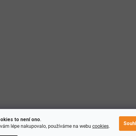
okies to není ono
.
Souh
 vám lépe nakupovalo, používáme na webu
cookies
.