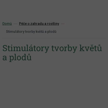
Přejít
na
obsah
Domů
Péče o zahradu a rostliny
Stimulátory tvorby květů a plodů