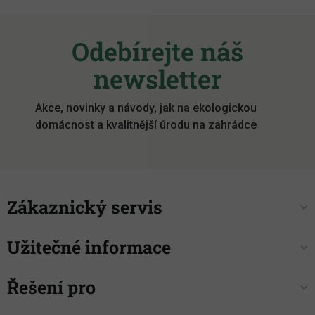
Z
á
Odebírejte náš
p
a
newsletter
t
í
Akce, novinky a návody, jak na ekologickou
domácnost a kvalitnější úrodu na zahrádce
Zákaznický servis
Užitečné informace
Řešení pro