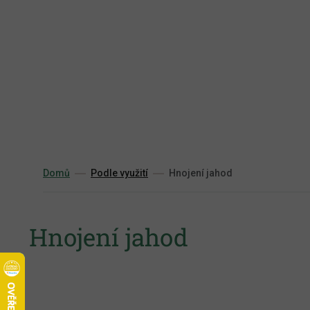
Přejít
na
obsah
Domů
Podle využití
Hnojení jahod