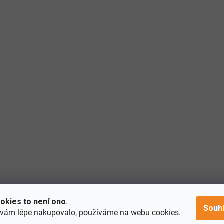
okies to není ono
.
Souh
 vám lépe nakupovalo, používáme na webu
cookies
.