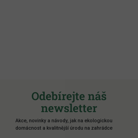
Z
á
Odebírejte náš
p
a
newsletter
t
í
Akce, novinky a návody, jak na ekologickou
domácnost a kvalitnější úrodu na zahrádce