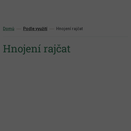
Přejít
na
obsah
Domů
Podle využití
Hnojení rajčat