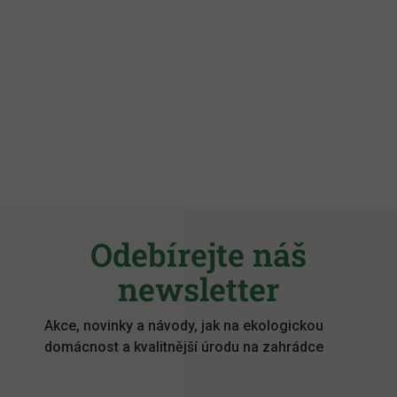
Z
á
Odebírejte náš
p
a
newsletter
t
í
Akce, novinky a návody, jak na ekologickou
domácnost a kvalitnější úrodu na zahrádce