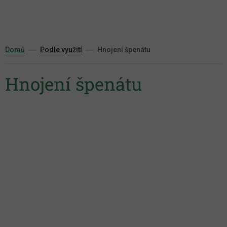
Přejít
na
obsah
Domů
Podle využití
Hnojení špenátu