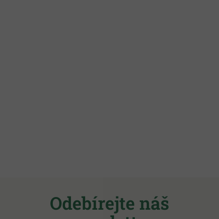
Z
á
Odebírejte náš
p
a