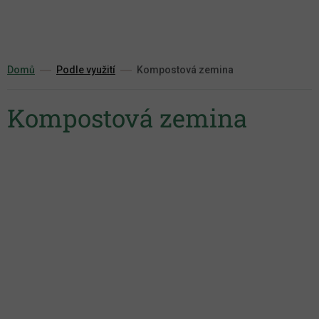
Přejít
na
obsah
Domů
Podle využití
Kompostová zemina