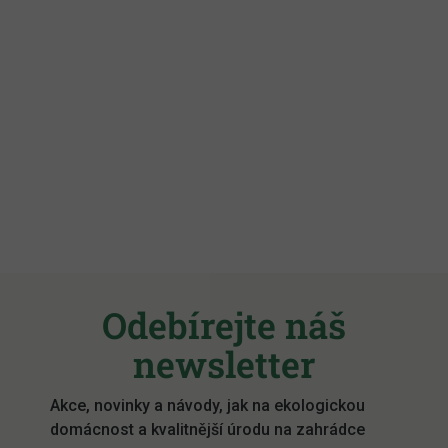
Z
á
Odebírejte náš
p
a
newsletter
t
í
Akce, novinky a návody, jak na ekologickou
domácnost a kvalitnější úrodu na zahrádce