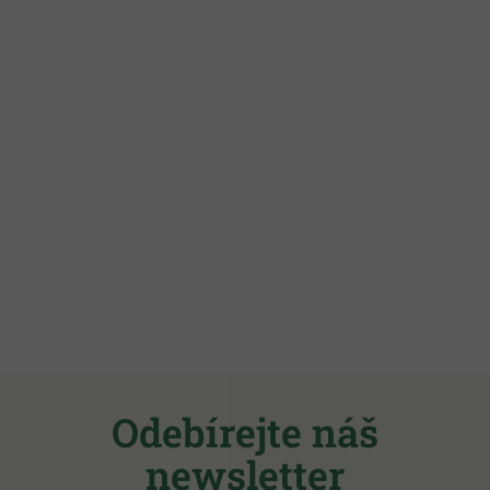
Z
á
Odebírejte náš
p
a
newsletter
t