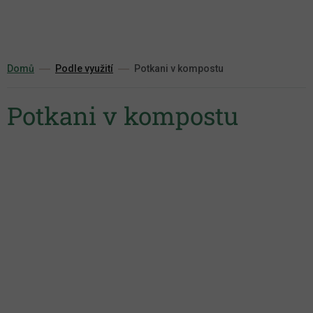
Přejít
na
obsah
Domů
Podle využití
Potkani v kompostu