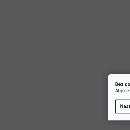
Bez co
Aby se
Nast