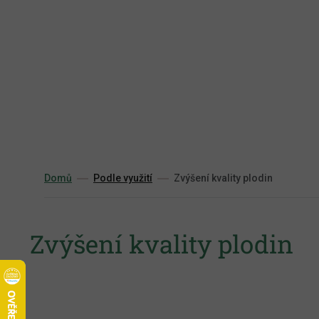
Přejít
na
obsah
Domů
Podle využití
Zvýšení kvality plodin