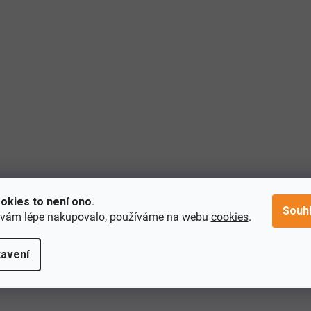
okies to není ono
.
Souh
 vám lépe nakupovalo, používáme na webu
cookies
.
avení