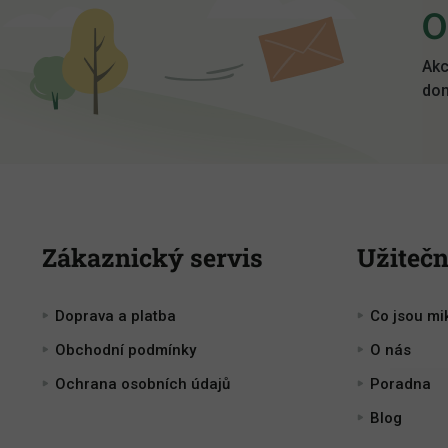
O
a
t
í
Akc
dom
Zákaznický servis
Užitečn
Doprava a platba
Co jsou mi
Obchodní podmínky
O nás
Ochrana osobních údajů
Poradna
Blog